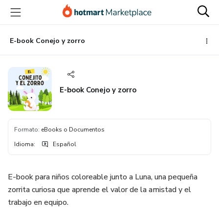
Ir
Ir
Ir
al
a
al
contenido
la
pie
principal
página
de
E-book Conejo y zorro
de
página
pago
E-book Conejo y zorro
Formato
:
eBooks o Documentos
Idioma
:
Español
E-book para niños coloreable junto a Luna, una pequeña
zorrita curiosa que aprende el valor de la amistad y el
trabajo en equipo.