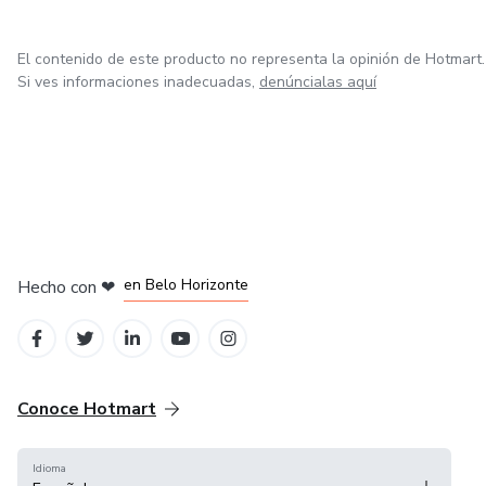
El contenido de este producto no representa la opinión de Hotmart.
Si ves informaciones inadecuadas,
denúncialas aquí
en Ciudad de México
en Bogotá
en Amsterdam
en Madrid
en Belo Horizonte
Hecho con
❤
Conoce Hotmart
Idioma