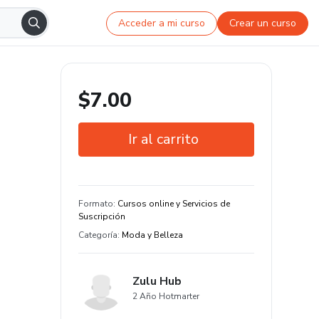
Acceder a mi curso
Crear un curso
$7.00
Ir al carrito
Garantía de 7 días
Estudia a tu manera y en cualquier
Formato
:
Cursos online y Servicios de
dispositivo
Suscripción
Categoría
:
Moda y Belleza
Zulu Hub
2 Año Hotmarter