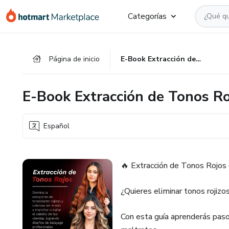
Ir
Ir
Ir
Categorías
al
a
al
contenido
la
pie
principal
página
de
Página de inicio
E-Book Extracción de Tonos Rojos
de
página
pago
E-Book Extracción de Tonos Ro
Español
🔥 Extracción de Tonos Rojos
¿Quieres eliminar tonos rojizos
Con esta guía aprenderás paso