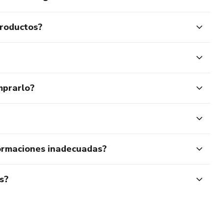
productos?
mprarlo?
ormaciones inadecuadas?
s?