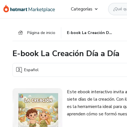
Ir
Ir
Ir
Categorías
al
a
al
contenido
la
pie
principal
página
de
Página de inicio
E-book La Creación Día a Día
de
página
pago
E-book La Creación Día a Día
Español
Este ebook interactivo invita a
siete días de la creación. Con 
es la herramienta ideal para 
aprenden cómo se formó nues