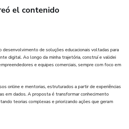
reó el contenido
no desenvolvimento de soluções educacionais voltadas para
 digital. Ao longo da minha trajetória, construí e validei
s, empreendedores e equipes comerciais, sempre com foco em
os online e mentorias, estruturados a partir de experiências
das em dados. A proposta é transformar conhecimento
vitando teorias complexas e priorizando ações que geram
igentes, aumentarem sua taxa de conversão, melhorarem