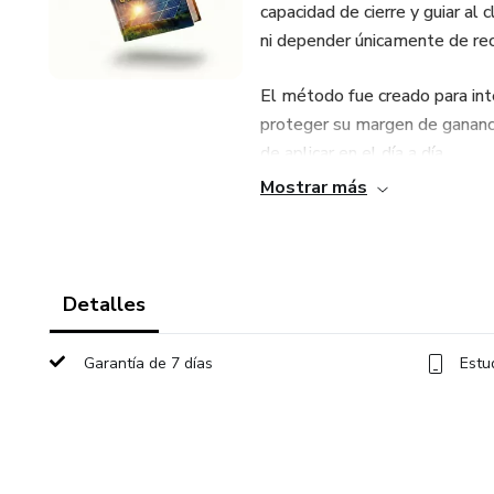
capacidad de cierre y guiar al 
ni depender únicamente de re
El método fue creado para int
proteger su margen de ganancia
de aplicar en el día a día.
Mostrar más
Si estás cansado de perder ven
enfoque para cerrar más y ven
Detalles
Garantía de 7 días
Estu