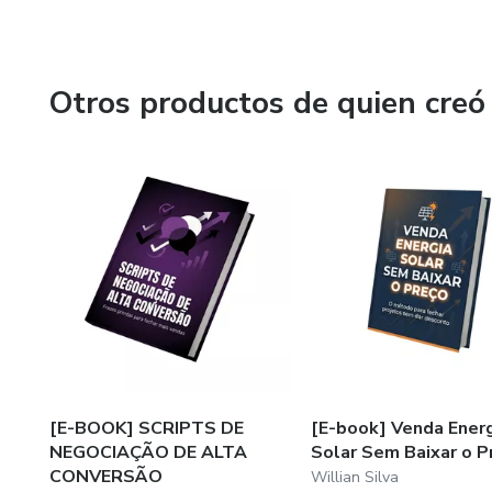
seus processos de venda e desenvolverem autonomia es
deseja evoluir profissionalmente, construir autoridade e 
atualizados, linguagem objetiva e foco total em aplicação 
Otros productos de quien creó
[E-BOOK] SCRIPTS DE
[E-book] Venda Ener
NEGOCIAÇÃO DE ALTA
Solar Sem Baixar o P
CONVERSÃO
Willian Silva