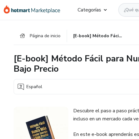
Ir
Ir
Ir
Categorías
al
a
al
contenido
la
pie
principal
página
de
Página de inicio
[E-book] Método Fácil para Nunca Más Vender Energía Solar a Bajo Precio
de
página
pago
[E-book] Método Fácil para Nu
Bajo Precio
Español
Descubre el paso a paso prácti
incluso en un mercado cada v
En este e-book aprenderás es