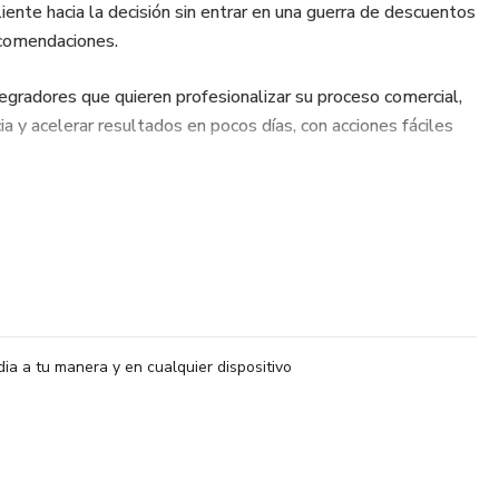
cliente hacia la decisión sin entrar en una guerra de descuentos
comendaciones.
egradores que quieren profesionalizar su proceso comercial,
 y acelerar resultados en pocos días, con acciones fáciles
tas por precio, este material te mostrará qué ajustar en tu
der mejor.
dia a tu manera y en cualquier dispositivo