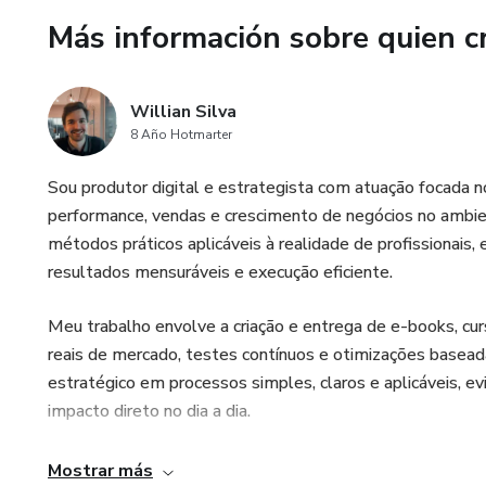
Más información sobre quien c
Willian Silva
8 Año Hotmarter
Sou produtor digital e estrategista com atuação focada 
performance, vendas e crescimento de negócios no ambiente
métodos práticos aplicáveis à realidade de profissionai
resultados mensuráveis e execução eficiente.
Meu trabalho envolve a criação e entrega de e-books, curs
reais de mercado, testes contínuos e otimizações basea
estratégico em processos simples, claros e aplicáveis, e
impacto direto no dia a dia.
Busco capacitar pessoas a tomarem decisões mais intel
Mostrar más