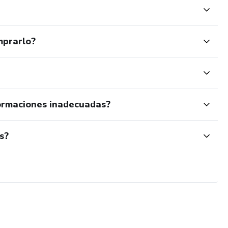
mprarlo?
ormaciones inadecuadas?
s?