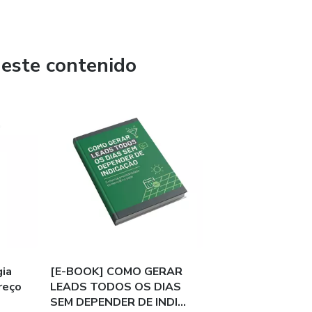
tratégica. Todos os conteúdos são pensados para quem
alcançar crescimento sustentável no digital, com materiais
prática.
 este contenido
gia
[E-BOOK] COMO GERAR
reço
LEADS TODOS OS DIAS
SEM DEPENDER DE INDI...