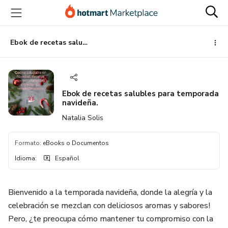
Ir
Ir
Ir
al
a
al
contenido
la
pie
principal
página
de
Ebok de recetas salubles para temporada navideña.
de
página
pago
Ebok de recetas salubles para temporada
navideña.
Natalia Solis
Formato
:
eBooks o Documentos
Idioma
:
Español
Bienvenido a la temporada navideña, donde la alegría y la
celebración se mezclan con deliciosos aromas y sabores!
Pero, ¿te preocupa cómo mantener tu compromiso con la