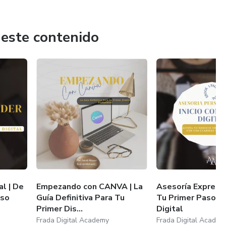
 Guía Definitiva Para Tu Primer Diseño Profesional.
 este contenido
 lleva tu estrategia digital al siguiente nivel. 🚀
al | De
Empezando con CANVA | La
Asesoría Express
eso
Guía Definitiva Para Tu
Tu Primer Paso a
Primer Dis...
Digital
Frada Digital Academy
Frada Digital Academ