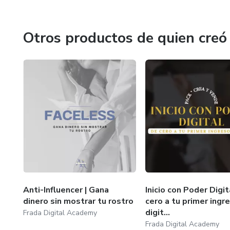
🎁 "Empezando con Canva" – La
Otros productos de quien creó
✨ Aprovecha esta oportunidad y
Anti-Influencer | Gana
Inicio con Poder Digit
dinero sin mostrar tu rostro
cero a tu primer ingr
digit...
Frada Digital Academy
Frada Digital Academy