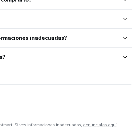
ormaciones inadecuadas?
s?
otmart. Si ves informaciones inadecuadas,
denúncialas aquí