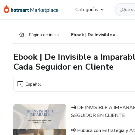
Ir
Ir
Ir
Categorías
al
a
al
contenido
la
pie
principal
página
de
Página de inicio
Ebook | De Invisible a Imparable: +280 Secretos Para Convertir Cada Seguidor en Cliente
de
página
pago
Ebook | De Invisible a Imparab
Cada Seguidor en Cliente
Español
📲 DE INVISIBLE A IMPAR
SEGUIDOR EN CLIENTE
📢 Publica con Estrategia y A