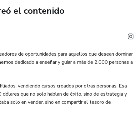
reó el contenido
utomatizar tus publicaciones.
?
que quieren destacar en redes.
readores de oportunidades para aquellos que desean dominar
busca de ideas frescas y efectivas.
s hemos dedicado a enseñar y guiar a más de 2.000 personas a
ar de manera estratégica sin perder tiempo.
iliados, vendiendo cursos creados por otras personas. Esa
a a publicar con intención.
 dólares que no solo hablan de éxito, sino de estrategia y
taba solo en vender, sino en compartir el tesoro de
do para Redes Sociales, recibirás 1 ebook adicional