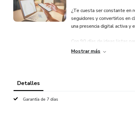
¿Te cuesta ser constante en r
seguidores y convertirlos en 
una presencia digital activa y e
Con 90 días de ideas listas pa
emprendedores, marcas person
Mostrar más
construir una audiencia fiel y 
🔥 ¿Qué encontrarás en este 
Detalles
✅ 90 ideas de publicaciones 
Garantía de 7 días
✅ Contenido variado: educativo,
✅ Ejemplos y plantillas para fa
✅ Estrategias de engagement p