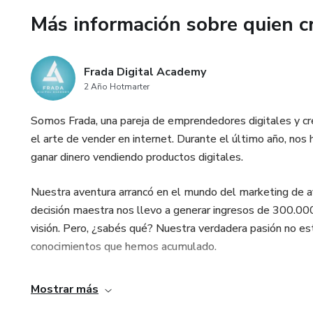
Más información sobre quien c
✅ Métodos para planificar y a
🚀 ¿Para quién es este ebook
Frada Digital Academy
2 Año Hotmarter
🔹 Emprendedores y negocios 
Somos Frada, una pareja de emprendedores digitales y c
🔹 Creadores de contenido en 
el arte de vender en internet. Durante el último año, no
ganar dinero vendiendo productos digitales.
🔹 Personas que desean public
Nuestra aventura arrancó en el mundo del marketing de af
💡 Deja de improvisar y empiez
decisión maestra nos llevo a generar ingresos de 300.000
visión. Pero, ¿sabés qué? Nuestra verdadera pasión no es
📢 ¡Oferta Especial! 📢
conocimientos que hemos acumulado.
Al adquirir 90 Días de Conteni
Mostrar más
totalmente GRATIS: