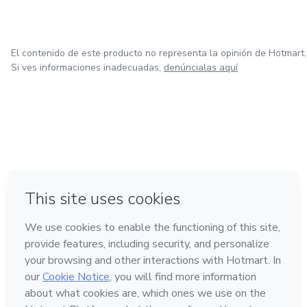
El contenido de este producto no representa la opinión de Hotmart.
Si ves informaciones inadecuadas,
denúncialas aquí
en Ciudad de México
en Bogotá
en Amsterdam
en Madrid
en Belo Horizonte
Hecho con
❤
Conoce Hotmart