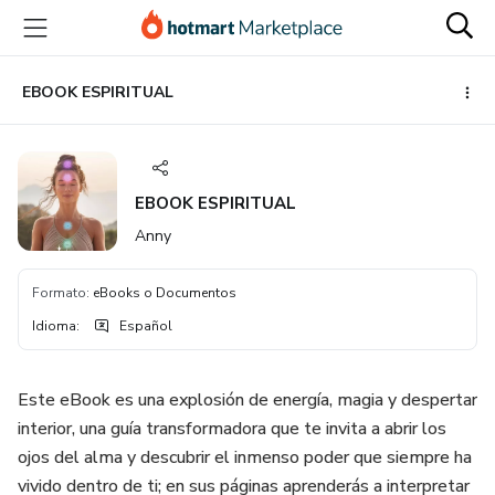
Ir
Ir
Ir
al
a
al
contenido
la
pie
principal
página
de
EBOOK ESPIRITUAL
de
página
pago
EBOOK ESPIRITUAL
Anny
Formato
:
eBooks o Documentos
Idioma
:
Español
Este eBook es una explosión de energía, magia y despertar
interior, una guía transformadora que te invita a abrir los
ojos del alma y descubrir el inmenso poder que siempre ha
vivido dentro de ti; en sus páginas aprenderás a interpretar