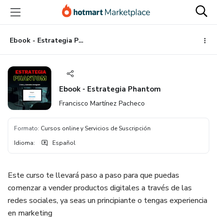
Ir
Ir
Ir
al
a
al
contenido
la
pie
principal
página
de
Ebook - Estrategia Phantom
de
página
pago
Ebook - Estrategia Phantom
Francisco Martínez Pacheco
Formato
:
Cursos online y Servicios de Suscripción
Idioma
:
Español
Este curso te llevará paso a paso para que puedas
comenzar a vender productos digitales a través de las
redes sociales, ya seas un principiante o tengas experiencia
en marketing