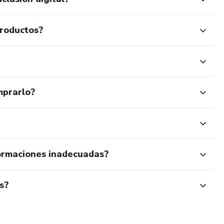
productos?
mprarlo?
ormaciones inadecuadas?
s?