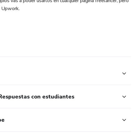
pios vas a poder usarlos en cualquier pagina freelancer, pero
s Upwork.
Respuestas con estudiantes
be