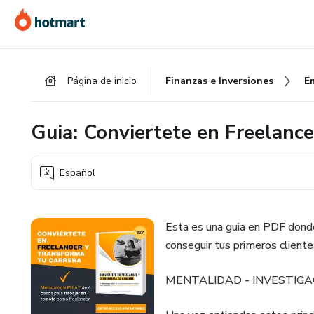
Ir
Ir
Ir
al
a
al
contenido
la
pie
principal
página
de
Página de inicio
Finanzas e Inversiones
E
de
página
pago
Guia: Conviertete en Freelance
Español
Esta es una guia en PDF dond
conseguir tus primeros cliente
MENTALIDAD - INVESTIGAC