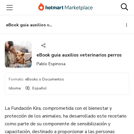
Ir
Ir
Ir
al
a
al
contenido
la
pie
principal
página
de
eBook guia auxilios veterinarios perros
de
página
pago
eBook guia auxilios veterinarios perros
Pablo Espinosa
Formato
:
eBooks o Documentos
Idioma
:
Español
La Fundación Kira, comprometida con el bienestar y
protección de los animales, ha desarrollado este recetario
como parte de su componente de sensibilización y
capacitación, destinado a proporcionar a las personas