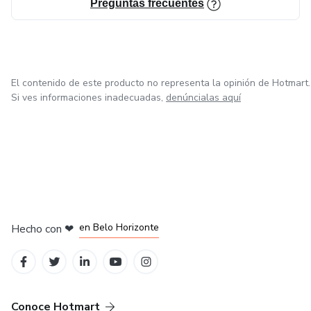
Preguntas frecuentes
El contenido de este producto no representa la opinión de Hotmart.
Si ves informaciones inadecuadas,
denúncialas aquí
en Ciudad de México
en Bogotá
en Amsterdam
en Madrid
en Belo Horizonte
Hecho con
❤
Conoce Hotmart