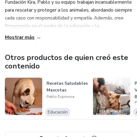
Fundación Kira, Pablo y su equipo trabajan incansablemente
para rescatar y proteger a los animales, abordando siempre
cada caso con responsabilidad y empatía. Además, cree
firmemente en el poder de la educación y la...
Mostrar más
Otros productos de quien creó este
contenido
Recetas Saludables
P
Mascotas
V
Pablo Espinosa
P
Educación