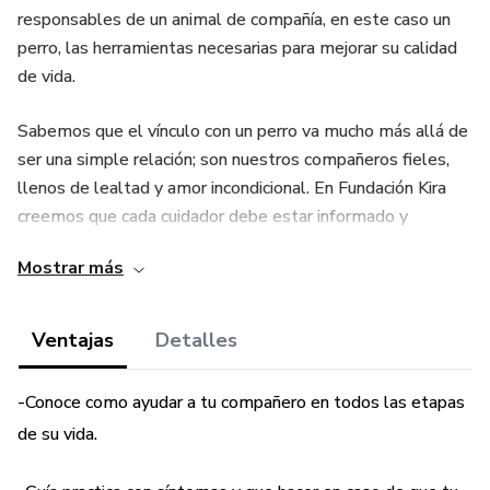
responsables de un animal de compañía, en este caso un
perro, las herramientas necesarias para mejorar su calidad
de vida.
Sabemos que el vínculo con un perro va mucho más allá de
ser una simple relación; son nuestros compañeros fieles,
llenos de lealtad y amor incondicional. En Fundación Kira
creemos que cada cuidador debe estar informado y
preparado para atender las necesidades físicas,
Mostrar más
emocionales y de salud de su compañero peludo, con el fin
de
Ventajas
Detalles
garantizarle una vida sana y feliz.
-Conoce como ayudar a tu compañero en todos las etapas
de su vida.