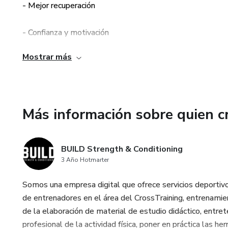
- Mejor recuperación
pre-entrenamiento.
- Confianza y motivación
Este e-boo no es solo una guía
mejorada de ti mismo! Cada p
Mostrar más
- Aplicabilidad a largo plazo
vital entre la alimentación y 
potencial máximo en cada ses
- Inversión en tí mismo y conocimiento
No pierdas más tiempo. ¡Prepá
Más información sobre quien c
de manera inteligente y efect
comienza tu viaje hacia un ren
entrenamientos te lo agradec
BUILD Strength & Conditioning
3 Año Hotmarter
Somos una empresa digital que ofrece servicios deportivo
de entrenadores en el área del CrossTraining, entrenamien
de la elaboración de material de estudio didáctico, entrete
profesional de la actividad física, poner en práctica las he