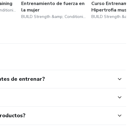
aining
Entrenamiento de fuerza en
Curso Entrenamie
la mujer
Hipertrofia muscu
BUILD Strength &amp; Conditioning
BUILD Strength &amp; Conditioning
ntes de entrenar?
productos?