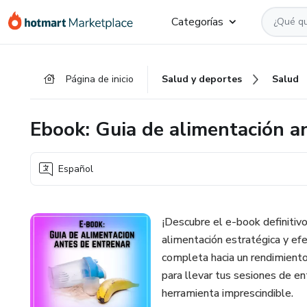
Ir
Ir
Ir
Categorías
al
a
al
contenido
la
pie
principal
página
de
Página de inicio
Salud y deportes
Salud
de
página
pago
Ebook: Guia de alimentación a
Español
¡Descubre el e-book definitiv
alimentación estratégica y efe
completa hacia un rendimiento 
para llevar tus sesiones de en
herramienta imprescindible.