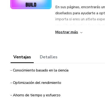
En sus páginas, encontrarás un
diseñados para ayudarte a opti
importa si eres un atleta ex
una vida más activa, las estr
alcanzar tus metas de forma m
Mostrar más
¿Qué puedes esperar de este
Fundamentos Nutricionales Cla
Ventajas
Detalles
y cómo influyen en tu rendim
carbohidratos, proteínas y gra
- Conocimiento basado en la ciencia
Planificación Estratégica: De
- Optimización del rendimiento
objetivos. Descubre cómo ajust
entrenamiento que realizarás,
- Ahorro de tiempo y esfuerzo
Ejemplos Prácticos: Obtén acc