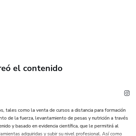
, ¡es tu compañero confiable en el camino hacia una versión
ágina está diseñada para ayudarte a comprender la conexión
el rendimiento, y cómo puedes utilizarla para desatar tu
ión de entrenamiento.
rate para descubrir cómo alimentar tus ambiciones fitness
reó el contenido
iva! Compra "Guía de alimentación antes de entrenar" y
dimiento físico excepcional hoy mismo. Tu cuerpo y tus
erán.
s, tales como la venta de cursos a distancia para formación
to de la fuerza, levantamiento de pesas y nutrición a través
nido y basado en evidencia científica, que le permitirá al
rramientas adquiridas y subir su nivel profesional. Así como