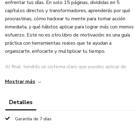
enfrentar tus días. En solo 15 páginas, divididas en 5
capítulos directos y transformadores, aprenderás por qué
procrastinas, cómo hackear tu mente para tomar acción
inmediata, y qué hábitos aplicar para lograr más con menos
esfuerzo. Este no es otro libro de motivación: es una guía
práctica con herramientas reales que te ayudan a
organizarte, enfocarte y multiplicar tu tiempo.
Al final, tendrás un sistema claro que puedes aplicar de
inmediato para dejar de aplazar tus sueños y empezar a
Mostrar más
vivir con intención. Si estás cansado de sentirte estancado,
este e-book es tu primer paso hacia una versión más
productiva y enfocada de ti mismo. La diferencia entre
Detalles
seguir igual o avanzar empieza con una decisión. ¿Y si esa
decisión la tomas hoy?
Garantía de 7 días