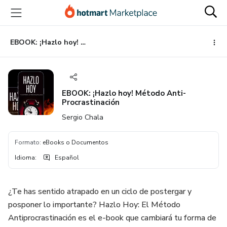
Ir
Ir
Ir
al
a
al
contenido
la
pie
principal
página
de
EBOOK: ¡Hazlo hoy! Método Anti-Procrastinación
de
página
pago
EBOOK: ¡Hazlo hoy! Método Anti-
Procrastinación
Sergio Chala
Formato
:
eBooks o Documentos
Idioma
:
Español
¿Te has sentido atrapado en un ciclo de postergar y
posponer lo importante? Hazlo Hoy: El Método
Antiprocrastinación es el e-book que cambiará tu forma de