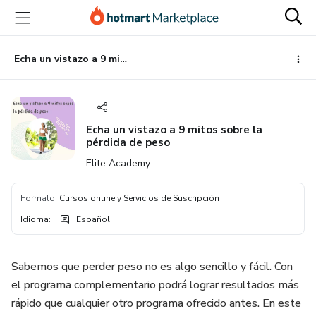
Ir
Ir
Ir
al
a
al
contenido
la
pie
principal
página
de
Echa un vistazo a 9 mitos sobre la pérdida de peso
de
página
pago
Echa un vistazo a 9 mitos sobre la
pérdida de peso
Elite Academy
Formato
:
Cursos online y Servicios de Suscripción
Idioma
:
Español
Sabemos que perder peso no es algo sencillo y fácil. Con
el programa complementario podrá lograr resultados más
rápido que cualquier otro programa ofrecido antes. En este