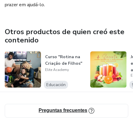
prazer em ajudá-lo.
Otros productos de quien creó este
contenido
Curso "Rotina na
J
Criação de Filhos"
e
a
Elite Academy
E
Educación
Preguntas frecuentes