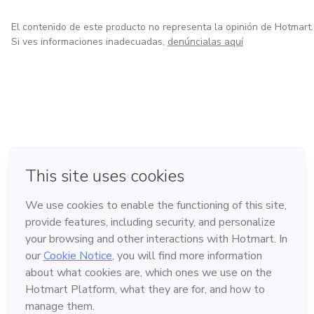
El contenido de este producto no representa la opinión de Hotmart.
Si ves informaciones inadecuadas,
denúncialas aquí
en Ciudad de México
en Bogotá
en Amsterdam
en Madrid
en Belo Horizonte
Hecho con
❤
Conoce Hotmart
Idioma
Español