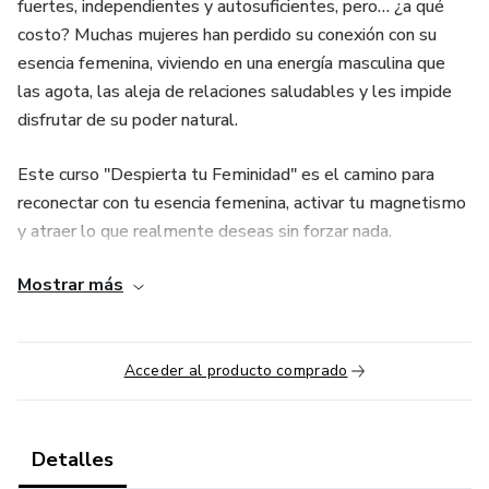
fuertes, independientes y autosuficientes, pero… ¿a qué
costo? Muchas mujeres han perdido su conexión con su
esencia femenina, viviendo en una energía masculina que
las agota, las aleja de relaciones saludables y les impide
disfrutar de su poder natural.
Este curso "Despierta tu Feminidad" es el camino para
reconectar con tu esencia femenina, activar tu magnetismo
y atraer lo que realmente deseas sin forzar nada.
Mostrar más
💖 ¿Este curso es para ti?
✔️ Si te sientes desconectada de tu feminidad y atrapada
en una vida de lucha constante.
Acceder al producto comprado
✔️ Si quieres mejorar tu relación con los hombres y atraer a
un hombre de alto valor.
Detalles