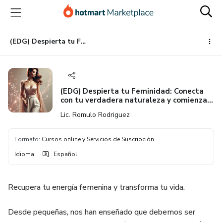
Ir
Ir
Ir
al
a
al
contenido
la
pie
principal
página
de
(EDG) Despierta tu Feminidad: Conecta con tu verdadera naturaleza y comienza a vibrar alto
de
página
pago
(EDG) Despierta tu Feminidad: Conecta
con tu verdadera naturaleza y comienza a
vibrar alto
Lic. Romulo Rodriguez
Formato
:
Cursos online y Servicios de Suscripción
Idioma
:
Español
Recupera tu energía femenina y transforma tu vida.
Desde pequeñas, nos han enseñado que debemos ser