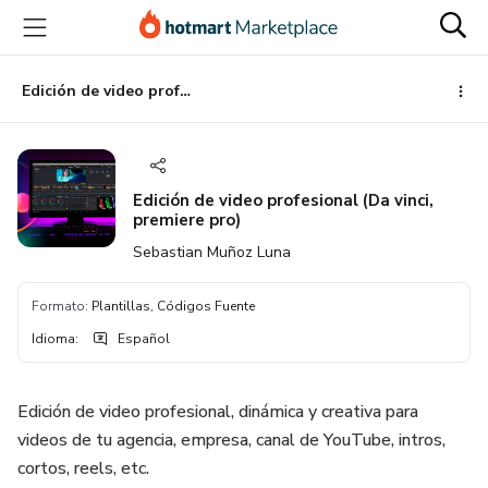
Ir
Ir
Ir
al
a
al
contenido
la
pie
principal
página
de
Edición de video profesional (Da vinci, premiere pro)
de
página
pago
Edición de video profesional (Da vinci,
premiere pro)
Sebastian Muñoz Luna
Formato
:
Plantillas, Códigos Fuente
Idioma
:
Español
Edición de video profesional, dinámica y creativa para
videos de tu agencia, empresa, canal de YouTube, intros,
cortos, reels, etc.