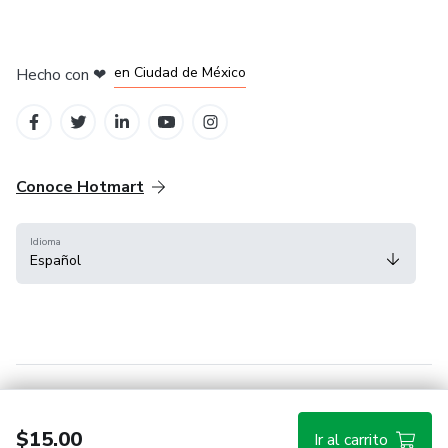
en Bogotá
en Amsterdam
en Madrid
en Ciudad de México
Hecho con
❤
en Belo Horizonte
Conoce Hotmart
Idioma
Español
FAQ
Términos
Privacidad
Cookies
$15.00
Ir al carrito