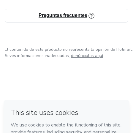
Preguntas frecuentes
El contenido de este producto no representa la opinión de Hotmart.
Si ves informaciones inadecuadas,
denúncialas aquí
en Ciudad de México
en Bogotá
en Amsterdam
en Madrid
en Belo Horizonte
Hecho con
❤