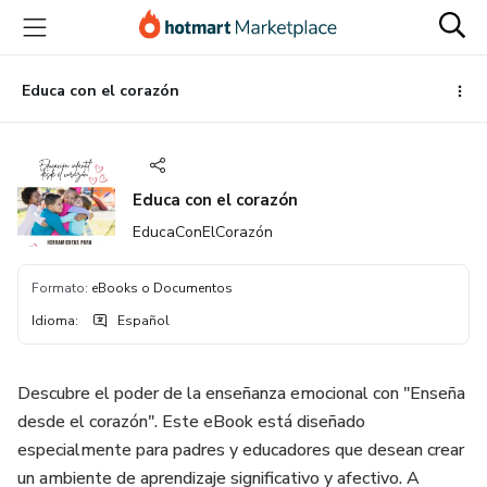
Ir
Ir
Ir
al
a
al
contenido
la
pie
principal
página
de
Educa con el corazón
de
página
pago
Educa con el corazón
EducaConElCorazón
Formato
:
eBooks o Documentos
Idioma
:
Español
Descubre el poder de la enseñanza emocional con "Enseña
desde el corazón". Este eBook está diseñado
especialmente para padres y educadores que desean crear
un ambiente de aprendizaje significativo y afectivo. A