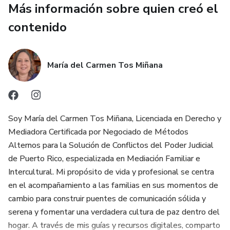
Más información sobre quien creó el
1. Eliminar las contradicciones: Estrategias para dejar de
contenido
ser "bandos" y convertirte en un frente unido.
2. Comunicación que sana: Cómo pactar acuerdos sin
María del Carmen Tos Miñana
terminar en discusión.
3. El Mapa de Normas (Las 3 R): Cómo aplicar
consecuencias con respeto y efectividad.
Soy María del Carmen Tos Miñana, Licenciada en Derecho y
Mediadora Certificada por Negociado de Métodos
4. Gestionar el entorno: Blindar tu hogar frente a la
Alternos para la Solución de Conflictos del Poder Judicial
influencia de abuelos y familia extendida.
de Puerto Rico, especializada en Mediación Familiar e
Intercultural. Mi propósito de vida y profesional se centra
5. Navegar el reto digital: Reglas claras para el uso de
en el acompañamiento a las familias en sus momentos de
pantallas y redes sociales.
cambio para construir puentes de comunicación sólida y
serena y fomentar una verdadera cultura de paz dentro del
6. Cuidar la pareja: Mantener el vínculo sólido como base
hogar. A través de mis guías y recursos digitales, comparto