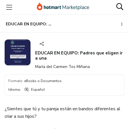
Ir
Ir
Ir
al
a
al
contenido
la
pie
principal
página
de
EDUCAR EN EQUIPO: Padres que eligen ir a una
de
página
pago
EDUCAR EN EQUIPO: Padres que eligen ir
a una
María del Carmen Tos Miñana
Formato
:
eBooks o Documentos
Idioma
:
Español
¿Sientes que tú y tu pareja están en bandos diferentes al
criar a sus hijos?