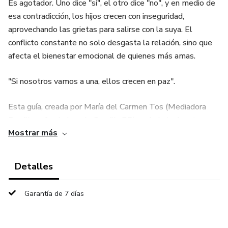
Es agotador. Uno dice "sí", el otro dice "no", y en medio de
esa contradicción, los hijos crecen con inseguridad,
aprovechando las grietas para salirse con la suya. El
conflicto constante no solo desgasta la relación, sino que
afecta el bienestar emocional de quienes más amas.
"Si nosotros vamos a una, ellos crecen en paz".
Esta guía, creada por María del Carmen Tos (Mediadora
Familiar y fundadora de Concilia PR), es la hoja de ruta
Mostrar más
práctica para transformar a dos padres en un solo equipo
directivo. No es teoría abstracta; son herramientas
probadas para familias que buscan orden, respeto y
Detalles
serenidad.
Garantía de 7 días
¿Qué vas a lograr con este programa?
A través de estas páginas , aprenderás a: