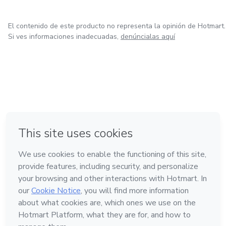
mismo equipo!
El contenido de este producto no representa la opinión de Hotmart.
Si ves informaciones inadecuadas,
denúncialas aquí
en Bogotá
en Amsterdam
en Madrid
en Ciudad de México
Hecho con
❤
en Belo Horizonte
Conoce Hotmart
Idioma
Español