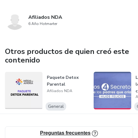
Afiliados NDA
6 Año Hotmarter
Otros productos de quien creó este
contenido
Paquete Detox
L
Parental
l
c
Afiliados NDA
A
General
Preguntas frecuentes