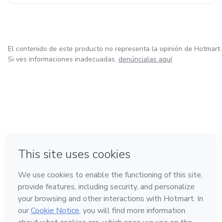
El contenido de este producto no representa la opinión de Hotmart.
Si ves informaciones inadecuadas,
denúncialas aquí
en Ciudad de México
en Bogotá
en Amsterdam
en Madrid
en Belo Horizonte
Hecho con
❤
Conoce Hotmart