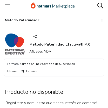
Ir
Ir
Ir
al
a
al
contenido
la
pie
principal
página
de
Método Paternidad Efectiva® MX
de
página
pago
Método Paternidad Efectiva® MX
Afiliados NDA
Formato
:
Cursos online y Servicios de Suscripción
Idioma
:
Español
Producto no disponible
¡Regístrate y demuestra que tienes interés en comprar!