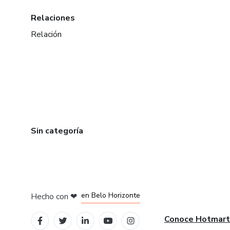
Relaciones
Relación
Sin categoría
en Ciudad de México
en Bogotá
en Amsterdam
en Madrid
en Belo Horizonte
Hecho con
❤
Conoce Hotmart