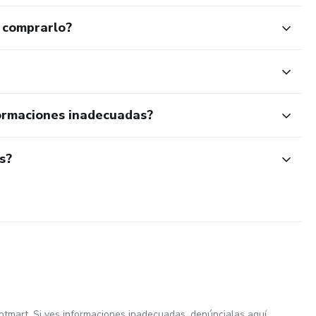
 comprarlo?
ormaciones inadecuadas?
s?
otmart. Si ves informaciones inadecuadas,
denúncialas aquí