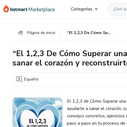
Ir
Ir
Ir
Categorías
al
a
al
contenido
la
pie
principal
página
de
Página de inicio
“El 1,2,3 De Cómo Superar una Ruptura: Guía práctica para sanar el corazón y reconstruirte”.
de
página
pago
“El 1,2,3 De Cómo Superar una
sanar el corazón y reconstruirt
Español
El 1,2,3 de Cómo Superar una
ayudarte a sanar el corazón, s
consejos concretos, ejercicio
paso a paso en tu proceso de d