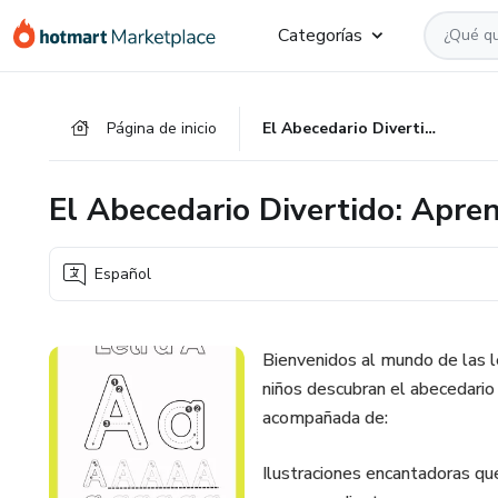
Ir
Ir
Ir
Categorías
al
a
al
contenido
la
pie
principal
página
de
Página de inicio
El Abecedario Divertido: Aprende Jugando con Letras y Colores
de
página
pago
El Abecedario Divertido: Apre
Español
Bienvenidos al mundo de las 
niños descubran el abecedario 
acompañada de:
Ilustraciones encantadoras qu