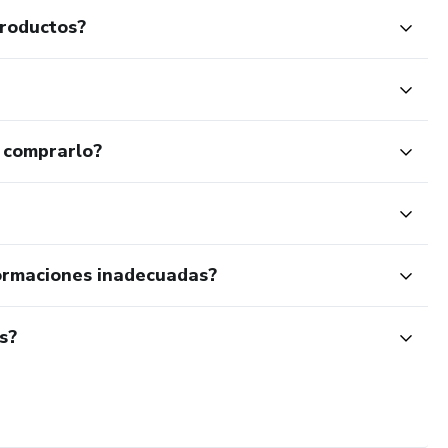
productos?
 comprarlo?
ormaciones inadecuadas?
s?