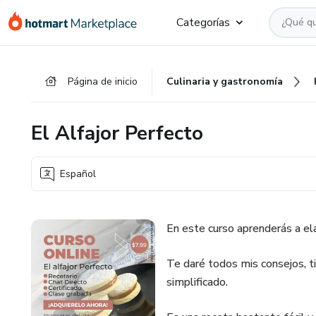
Ir
Ir
Ir
Categorías
al
a
al
contenido
la
pie
principal
página
de
Página de inicio
Culinaria y gastronomía
de
página
pago
El Alfajor Perfecto
Español
En este curso aprenderás a ela
Te daré todos mis consejos, t
simplificado.