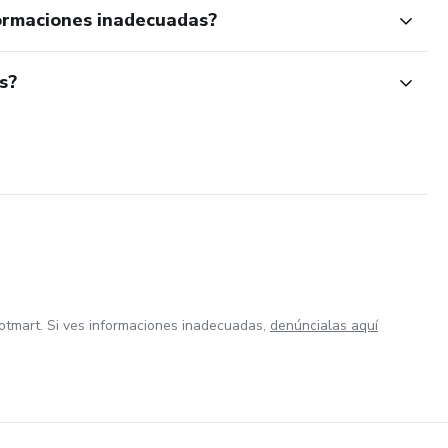
ormaciones inadecuadas?
s?
otmart. Si ves informaciones inadecuadas,
denúncialas aquí