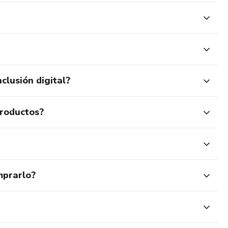
clusión digital?
productos?
mprarlo?