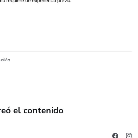
no requiere de experiencia previa.
lusión
reó el contenido