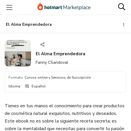
Ir
Ir
Ir
al
a
al
contenido
la
pie
principal
página
de
El Alma Emprendedora
de
página
pago
El Alma Emprendedora
Fanny CSandoval
Formato
:
Cursos online y Servicios de Suscripción
Idioma
:
Español
Tienes en tus manos el conocimiento para crear productos
de cosmética natural exquisitos, nutritivos y deseados.
Este ebook no es sobre la siguiente receta secreta; es
sobre la mentalidad que necesitas para convertir tu pasión