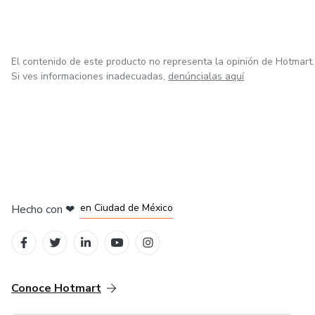
El contenido de este producto no representa la opinión de Hotmart.
Si ves informaciones inadecuadas,
denúncialas aquí
en Bogotá
en Amsterdam
en Madrid
en Ciudad de México
Hecho con
❤
en Belo Horizonte
Conoce Hotmart