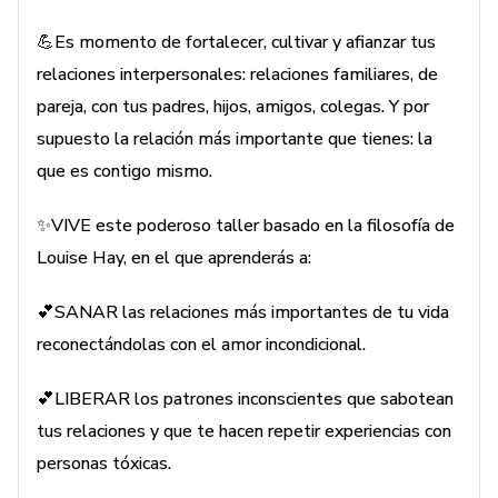
alentadoras que aportan equilibrio y felicidad en tu vida.
💪Es momento de fortalecer, cultivar y afianzar tus
relaciones interpersonales: relaciones familiares, de
📆 MIÉRCOLES 23 DE AGOSTO, 19H00
pareja, con tus padres, hijos, amigos, colegas. Y por
👩‍💻 SESIÓN ONLINE
supuesto la relación más importante que tienes: la
que es contigo mismo.
💖Imparte: Edita Zavala, Máster Universitario en
Comunicación Corporativa, Instructora de Talleres de
✨VIVE este poderoso taller basado en la filosofía de
Transformación y Crecimiento Heal Your Life Teacher, Life
Louise Hay, en el que aprenderás a:
Coach Internacional & Business Workshop Leader.
Certificada en la Ciencia del Bienestar por la Universidad de
💕SANAR las relaciones más importantes de tu vida
Yale. Certificación Internacional Abundancia sin Límite por
reconectándolas con el amor incondicional.
Love Habitat México. 28 años de trayectoria en medios de
comunicación ecuatorianos.
💕LIBERAR los patrones inconscientes que sabotean
tus relaciones y que te hacen repetir experiencias con
✅Inversión: $25 USD Incluye materiales, acompañamiento,
personas tóxicas.
Meditaciones, Ejercicios, obsequio.