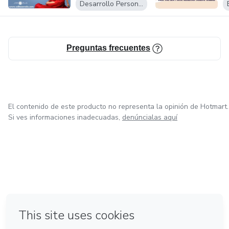
o
Desarrollo Personal
Preguntas frecuentes
El contenido de este producto no representa la opinión de Hotmart.
Si ves informaciones inadecuadas,
denúncialas aquí
en Bogotá
en Amsterdam
en Madrid
en Ciudad de México
Hecho con
❤
en Belo Horizonte