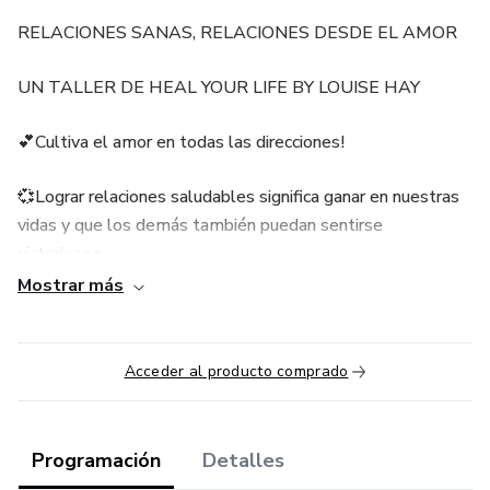
RELACIONES SANAS, RELACIONES DESDE EL AMOR
UN TALLER DE HEAL YOUR LIFE BY LOUISE HAY
💕Cultiva el amor en todas las direcciones!
💞Lograr relaciones saludables significa ganar en nuestras
vidas y que los demás también puedan sentirse
victoriosos.
Mostrar más
💞¿Y qué se gana? Al vibrar en la frecuencia del amor ganas
equilibrio, paz, alegría, amigos incondicionales, vitalidad, y,
sobre todo, mucha salud.
Acceder al producto comprado
💪Es momento de fortalecer, cultivar y afianzar tus
relaciones interpersonales: relaciones familiares, de pareja,
Programación
Detalles
con tus padres, hijos, amigos, colegas. Y por supuesto la