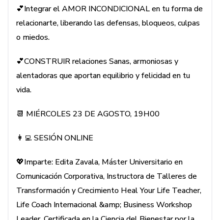
💕Integrar el AMOR INCONDICIONAL en tu forma de
✅FORMAS DE PAGO: Depósito, transferencia, PayPal,
relacionarte, liberando las defensas, bloqueos, culpas
Western Union
o miedos.
📱WHATSAPP 0983732338
💕CONSTRUIR relaciones Sanas, armoniosas y
alentadoras que aportan equilibrio y felicidad en tu
🌐www.editazavala.com
vida.
📆 MIÉRCOLES 23 DE AGOSTO, 19H00
👩‍💻 SESIÓN ONLINE
💖Imparte: Edita Zavala, Máster Universitario en
Comunicación Corporativa, Instructora de Talleres de
Transformación y Crecimiento Heal Your Life Teacher,
Life Coach Internacional &amp; Business Workshop
Leader. Certificada en la Ciencia del Bienestar por la