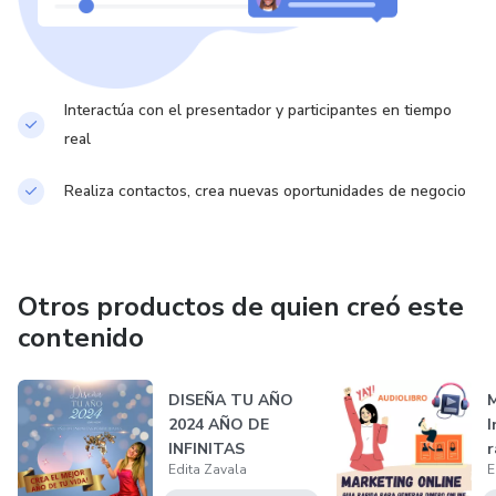
Miembro de HealYourLife Workshops.
Actualmente dirige y presenta su programa diario en Radio
Centro, además cuenta con 28 años de trayectoria en
Interactúa con el presentador y participantes en tiempo
medios de comunicación ecuatorianos. Desde JC Radio en
real
sus inicios, Radio Platinum, Radio Centro, Canela, Majestad,
40 Principales, Distrito FM, Única FM… entre otras
Realiza contactos, crea nuevas oportunidades de negocio
estaciones de radio y en canales de televisión desde Hoy
TV La Imagen Metropolitana, Manavisión, RTU, Canal Uno,
Canal Uno Internacional.
Otros productos de quien creó este
contenido
DISEÑA TU AÑO
M
2024 AÑO DE
I
INFINITAS
r
Edita Zavala
E
POSIBILIDADES!
g