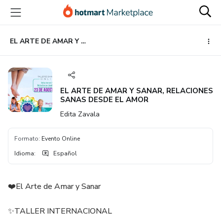
Ir
Ir
Ir
al
a
al
contenido
la
pie
principal
página
de
EL ARTE DE AMAR Y SANAR, RELACIONES SANAS DESDE EL AMOR
de
página
pago
EL ARTE DE AMAR Y SANAR, RELACIONES
SANAS DESDE EL AMOR
Edita Zavala
Formato
:
Evento Online
Idioma
:
Español
❤️El Arte de Amar y Sanar
✨TALLER INTERNACIONAL