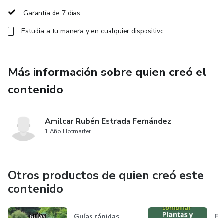
con confianza y estilo.
Garantía de 7 días
Estudia a tu manera y en cualquier dispositivo
- 🌌 Inspiración mágica que te ayudará a convertir tu barra
en un laboratorio de alquimia.
Más información sobre quien creó el
Este ebook no solo te enseña a preparar tragos, sino que
te invita a beber sin miedo, a experimentar, a romper
contenido
esquemas y a descubrir que la coctelería puede ser un arte
lleno de aventura y magia.
Amilcar Rubén Estrada Fernández
1 Año Hotmarter
Otros productos de quien creó este
contenido
Guías rápidas
E