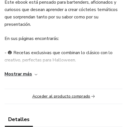
Este ebook está pensado para bartenders, aficionados y
curiosos que desean aprender a crear cócteles temáticos
que sorprendan tanto por su sabor como por su
presentación.
En sus páginas encontrarás:
- 🎃 Recetas exclusivas que combinan lo clásico con lo
creativo, perfectas para Halloween.
Mostrar más
- 🧪 Técnicas prácticas para lograr efectos visuales
impactantes: humo, colores intensos y decoraciones
terroríficas.
Acceder al producto comprado
- ✨ Ideas de ambientación y storytelling para que cada
bebida cuente una historia embrujada.
Detalles
- 🍹 Consejos profesionales para presentar tus cócteles