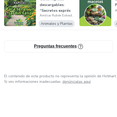
descargables:
P
“Secretos exprés
Amilcar Rubén Estrada Fernández
para cuidar tus...
Animales y Plantas
Preguntas frecuentes
El contenido de este producto no representa la opinión de Hotmart.
Si ves informaciones inadecuadas,
denúncialas aquí