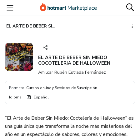
Ir
Ir
Ir
al
a
al
contenido
la
pie
principal
página
de
EL ARTE DE BEBER SIN MIEDO COCOTELERIA DE HALLOWEEN
de
página
pago
EL ARTE DE BEBER SIN MIEDO
COCOTELERIA DE HALLOWEEN
Amilcar Rubén Estrada Fernández
Formato
:
Cursos online y Servicios de Suscripción
Idioma
:
Español
“El Arte de Beber Sin Miedo: Coctelería de Halloween” es
una guía única que transforma la noche más misteriosa del
año en un espectáculo de sabores, colores y emociones.