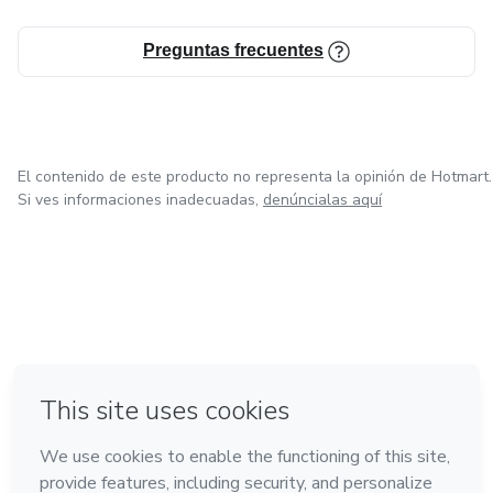
Preguntas frecuentes
El contenido de este producto no representa la opinión de Hotmart.
Si ves informaciones inadecuadas,
denúncialas aquí
en Bogotá
en Amsterdam
en Madrid
en Ciudad de México
Hecho con
❤
en Belo Horizonte