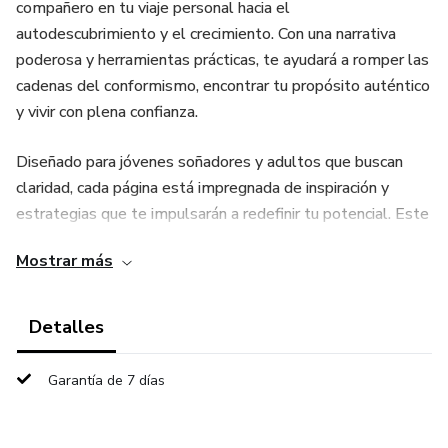
compañero en tu viaje personal hacia el
autodescubrimiento y el crecimiento. Con una narrativa
poderosa y herramientas prácticas, te ayudará a romper las
cadenas del conformismo, encontrar tu propósito auténtico
y vivir con plena confianza.
Diseñado para jóvenes soñadores y adultos que buscan
claridad, cada página está impregnada de inspiración y
estrategias que te impulsarán a redefinir tu potencial. Este
es más que un libro; es el impulso que necesitas para dar
Mostrar más
el salto hacia una vida significativa, plena y en armonía
contigo mismo.
Detalles
¡El primer paso está aquí! Atrévete a transformar tu
mundo.
Garantía de 7 días