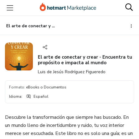
Ir
Ir
Ir
al
a
al
contenido
la
pie
principal
página
de
El arte de conectar y crear - Encuentra tu propósito e impacta al mundo
de
página
pago
El arte de conectar y crear - Encuentra tu
propósito e impacta al mundo
Luis de Jesús Rodríguez Figueredo
Formato
:
eBooks o Documentos
Idioma
:
Español
Descubre la transformación que siempre has buscado. En
un mundo lleno de incertidumbre y ruido, tu voz interior
merece ser escuchada. Este libro no es solo una guía; es un