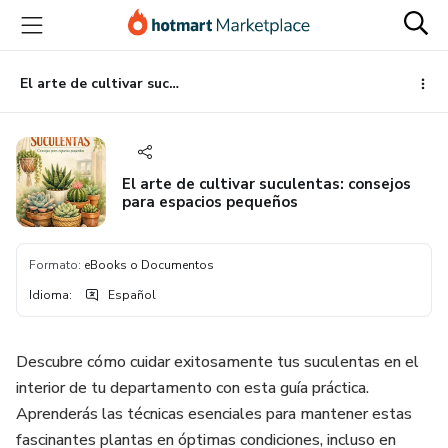
Ir
Ir
Ir
al
a
al
contenido
la
pie
principal
página
de
El arte de cultivar suculentas: consejos para espacios pequeños
de
página
pago
El arte de cultivar suculentas: consejos
para espacios pequeños
Formato
:
eBooks o Documentos
Idioma
:
Español
Descubre cómo cuidar exitosamente tus suculentas en el
interior de tu departamento con esta guía práctica.
Aprenderás las técnicas esenciales para mantener estas
fascinantes plantas en óptimas condiciones, incluso en