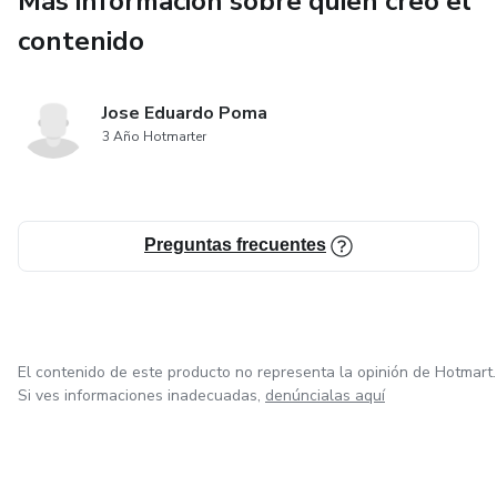
Más información sobre quien creó el
comunes.
contenido
Jose Eduardo Poma
3 Año Hotmarter
Preguntas frecuentes
El contenido de este producto no representa la opinión de Hotmart.
Si ves informaciones inadecuadas,
denúncialas aquí