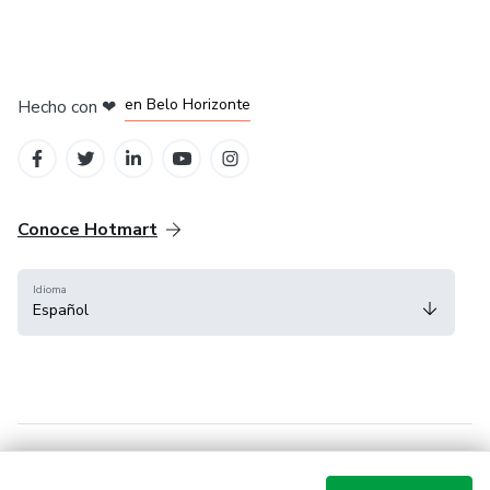
en Ciudad de México
en Bogotá
en Amsterdam
en Madrid
en Belo Horizonte
Hecho con
❤
Conoce Hotmart
Idioma
Español
FAQ
Términos
Privacidad
Cookies