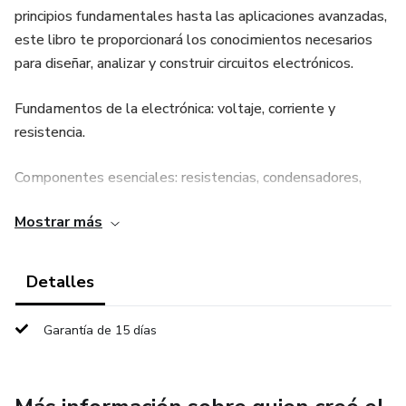
principios fundamentales hasta las aplicaciones avanzadas,
este libro te proporcionará los conocimientos necesarios
para diseñar, analizar y construir circuitos electrónicos.
Fundamentos de la electrónica: voltaje, corriente y
resistencia.
Componentes esenciales: resistencias, condensadores,
diodos y transistores.
Mostrar más
Métodos de análisis de circuitos: Ley de Ohm, teoremas
de circuitos y análisis en frecuencia.
Detalles
Proyectos prácticos: desde circuitos simples hasta
Garantía de 15 días
aplicaciones complejas.
Consejos y trucos para la resolución de problemas