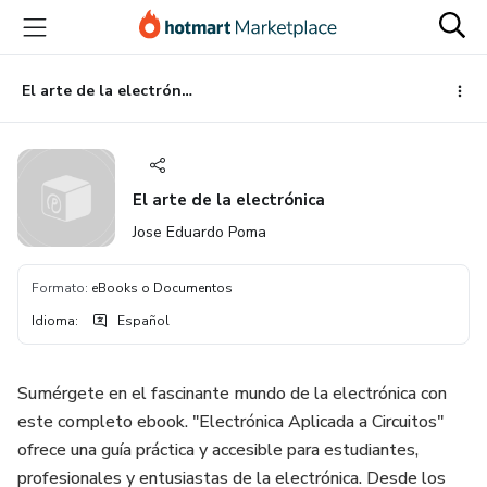
Ir
Ir
Ir
al
a
al
contenido
la
pie
principal
página
de
El arte de la electrónica
de
página
pago
El arte de la electrónica
Jose Eduardo Poma
Formato
:
eBooks o Documentos
Idioma
:
Español
Sumérgete en el fascinante mundo de la electrónica con
este completo ebook. "Electrónica Aplicada a Circuitos"
ofrece una guía práctica y accesible para estudiantes,
profesionales y entusiastas de la electrónica. Desde los