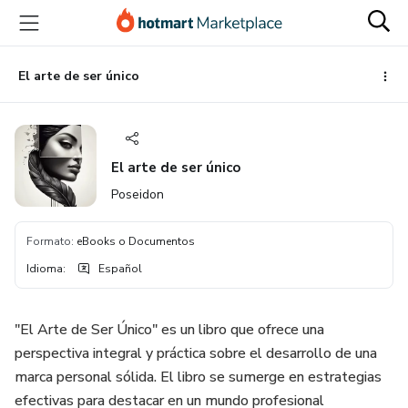
Ir
Ir
Ir
al
a
al
contenido
la
pie
principal
página
de
El arte de ser único
de
página
pago
El arte de ser único
Poseidon
Formato
:
eBooks o Documentos
Idioma
:
Español
"El Arte de Ser Único" es un libro que ofrece una
perspectiva integral y práctica sobre el desarrollo de una
marca personal sólida. El libro se sumerge en estrategias
efectivas para destacar en un mundo profesional