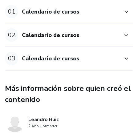
enseña a atraer, sino a dejar una huella profunda en quien te
mire. Ya no competirás por atención: serás la que nadie
01
Calendario de cursos
puede ignorar.
02
Calendario de cursos
03
Calendario de cursos
Más información sobre quien creó el
contenido
Leandro Ruiz
2 Año Hotmarter