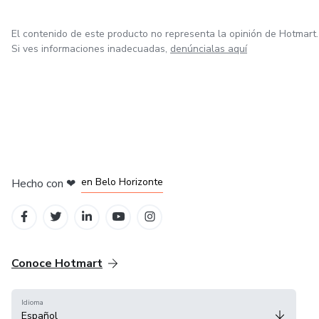
El contenido de este producto no representa la opinión de Hotmart.
Si ves informaciones inadecuadas,
denúncialas aquí
en Ciudad de México
en Bogotá
en Amsterdam
en Madrid
en Belo Horizonte
Hecho con
❤
Conoce Hotmart
Idioma
Español