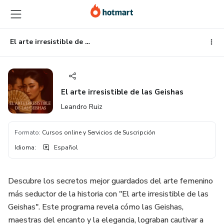
Ir
Ir
Ir
al
a
al
contenido
la
pie
principal
página
de
El arte irresistible de las Geishas
de
página
pago
El arte irresistible de las Geishas
Leandro Ruiz
Formato
:
Cursos online y Servicios de Suscripción
Idioma
:
Español
Descubre los secretos mejor guardados del arte femenino
más seductor de la historia con "El arte irresistible de las
Geishas". Este programa revela cómo las Geishas,
maestras del encanto y la elegancia, lograban cautivar a