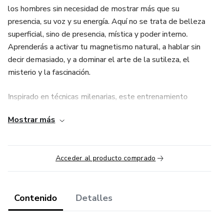
los hombres sin necesidad de mostrar más que su
presencia, su voz y su energía. Aquí no se trata de belleza
superficial, sino de presencia, mística y poder interno.
Aprenderás a activar tu magnetismo natural, a hablar sin
decir demasiado, y a dominar el arte de la sutileza, el
misterio y la fascinación.
Inspirado en técnicas milenarias, este entrenamiento
transforma la manera en que te percibes a ti misma y
Mostrar más
cómo los demás te perciben. Si alguna vez te has sentido
invisible o poco deseada, este programa te enseñará a
convertir tu energía femenina en un imán irresistible, sin
Acceder al producto comprado
necesidad de forzar nada.
Ideal para mujeres que quieren recuperar su poder, seducir
desde la autenticidad y elevar su valor percibido sin perder
Contenido
Detalles
su esencia. "El arte irresistible de las Geishas" no solo te