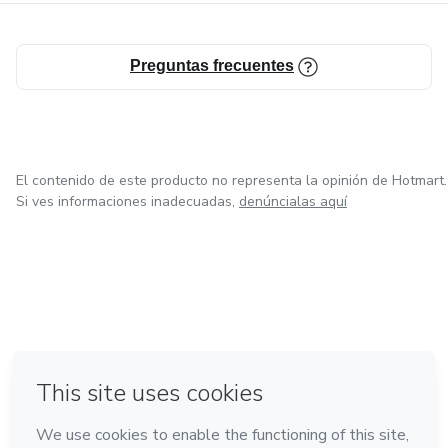
Preguntas frecuentes
El contenido de este producto no representa la opinión de Hotmart.
Si ves informaciones inadecuadas,
denúncialas aquí
en Ciudad de México
en Bogotá
en Amsterdam
en Madrid
en Belo Horizonte
Hecho con
❤