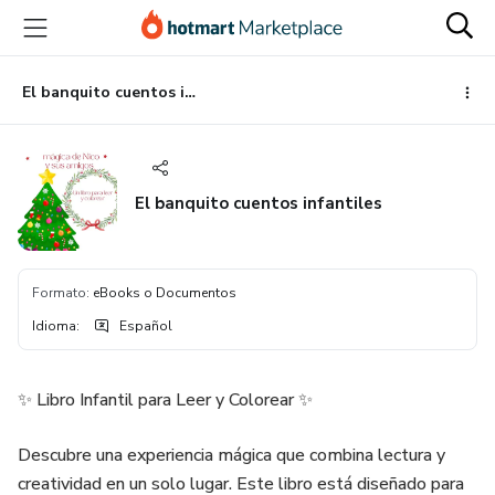
Ir
Ir
Ir
al
a
al
contenido
la
pie
principal
página
de
El banquito cuentos infantiles
de
página
pago
El banquito cuentos infantiles
Formato
:
eBooks o Documentos
Idioma
:
Español
✨ Libro Infantil para Leer y Colorear ✨
Descubre una experiencia mágica que combina lectura y
creatividad en un solo lugar. Este libro está diseñado para