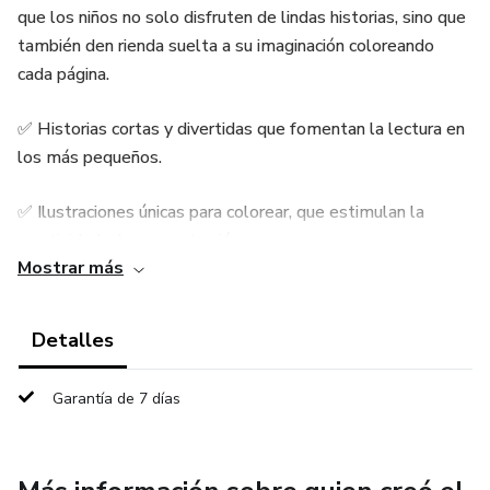
que los niños no solo disfruten de lindas historias, sino que
también den rienda suelta a su imaginación coloreando
cada página.
✅ Historias cortas y divertidas que fomentan la lectura en
los más pequeños.
✅ Ilustraciones únicas para colorear, que estimulan la
creatividad y la concentración.
Mostrar más
✅ Perfecto para compartir en familia y crear momentos
especiales.
Detalles
✅ Ideal como regalo educativo y entretenido.
Garantía de 7 días
Con este libro, los niños aprenderán, se divertirán y
desarrollarán su amor por la lectura mientras expresan su