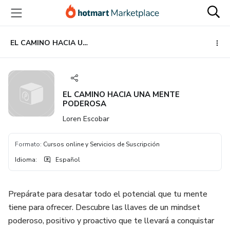
Ir
Ir
Ir
al
a
al
contenido
la
pie
principal
página
de
EL CAMINO HACIA UNA MENTE PODEROSA
de
página
pago
EL CAMINO HACIA UNA MENTE
PODEROSA
Loren Escobar
Formato
:
Cursos online y Servicios de Suscripción
Idioma
:
Español
Prepárate para desatar todo el potencial que tu mente
tiene para ofrecer. Descubre las llaves de un mindset
poderoso, positivo y proactivo que te llevará a conquistar