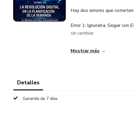
Hay dos errores que cometen 
Error 1: Ignorarla. Seguir con
sin cambiar.
Error 2: Comprar tecnología ca
Mostrar más
Garbage In, Garbage Out, pero
Este tomo te enseña el camin
automatización de forma inteli
Detalles
Lo que aprenderás
Garantía de 7 días
Qué herramientas de IA realme
una solución de ML. Cuándo ca
Machine Learning aplicado a