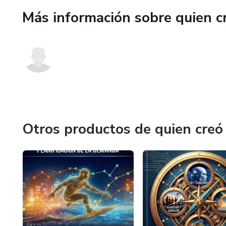
neuronales y gradient boosting
Más información sobre quien c
Las 5 señales de que necesita
salto tecnológico o si primero
Automatización sin caos — Lo
cómo evitarlos. Por qué el 70
Cómo diferenciarte profesion
laboral de Supply Chain está 
Otros productos de quien creó
Para quién es
Planificadores que quieren en
maestría en datos
Gerentes evaluando inversion