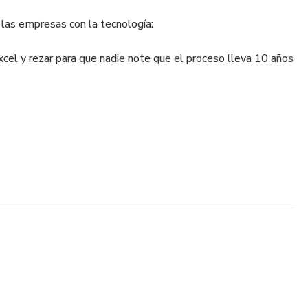
las empresas con la tecnología:
 Excel y rezar para que nadie note que el proceso lleva 10 años
ra sin tener los procesos y datos básicos en orden. GIGO:
 más caro.
o del medio: cómo usar IA, Machine Learning y
gente, sin morir en el intento.
nte funcionan — La diferencia real entre un ERP, un APS y
da una tiene sentido y cuándo es un desperdicio de dinero
l forecast — Modelos como ARIMA, Holt-Winters, redes