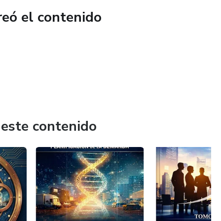
 explicados en lenguaje de planificador, no de data scientist
reó el contenido
s un APS — Cómo saber si tu empresa está lista para dar el
 necesitas limpiar la casa
s 7 pecados capitales de la implementación tecnológica y
% de los proyectos de tecnología en Supply Chain fallan
almente — Las competencias digitales que el mercado
buscando hoy y que la mayoría de profesionales no tiene
 este contenido
tender qué hay detrás de los algoritmos sin estudiar una
es en tecnología de Supply Chain