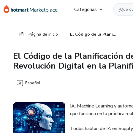
Ir
Ir
Ir
Categorías
al
a
al
contenido
la
pie
principal
página
de
Página de inicio
El Código de la Planificación de la Demanda — Tomo III: Revolución Digital en la Planificación de la Demanda
de
página
pago
El Código de la Planificación 
Revolución Digital en la Plani
Español
IA, Machine Learning y automati
que funciona en la práctica real
Todos hablan de IA en Supply 