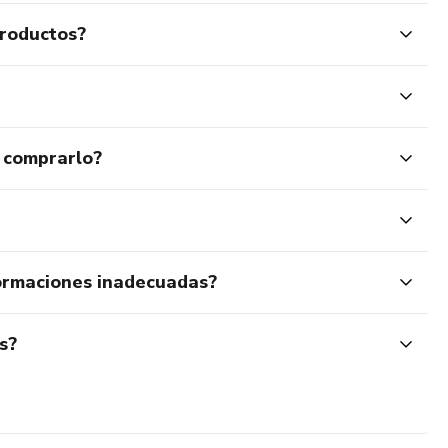
productos?
 comprarlo?
ormaciones inadecuadas?
s?