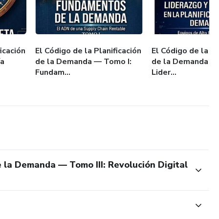
ntenerse relevantes en un mercado que cambia rápido
aluando herramientas APS/ML
icación
El Código de la Planificación
El Código de la Pl
ía
de la Demanda — Tomo I:
de la Demanda —
Fundam...
Lider...
si no ves valor. Sin preguntas.
e la Demanda — Tomo III: Revolución Digital