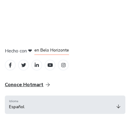
en Ciudad de México
en Bogotá
en Amsterdam
en Madrid
en Belo Horizonte
Hecho con
❤
Conoce Hotmart
Idioma
Español