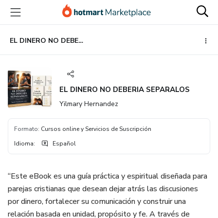
Ir
Ir
Ir
al
a
al
contenido
la
pie
principal
página
de
EL DINERO NO DEBERIA SEPARALOS
de
página
pago
EL DINERO NO DEBERIA SEPARALOS
Yilmary Hernandez
Formato
:
Cursos online y Servicios de Suscripción
Idioma
:
Español
“Este eBook es una guía práctica y espiritual diseñada para
parejas cristianas que desean dejar atrás las discusiones
por dinero, fortalecer su comunicación y construir una
relación basada en unidad, propósito y fe. A través de