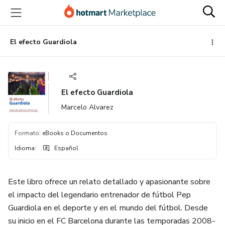
Ir
Ir
Ir
al
a
al
contenido
la
pie
principal
página
de
El efecto Guardiola
de
página
pago
El efecto Guardiola
Marcelo Alvarez
Formato
:
eBooks o Documentos
Idioma
:
Español
Este libro ofrece un relato detallado y apasionante sobre
el impacto del legendario entrenador de fútbol Pep
Guardiola en el deporte y en el mundo del fútbol. Desde
su inicio en el FC Barcelona durante las temporadas 2008-