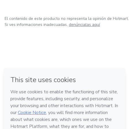
El contenido de este producto no representa la opinión de Hotmart.
Si ves informaciones inadecuadas,
denúncialas aquí
en Ciudad de México
en Bogotá
en Amsterdam
en Madrid
en Belo Horizonte
Hecho con
❤
Conoce Hotmart
Idioma