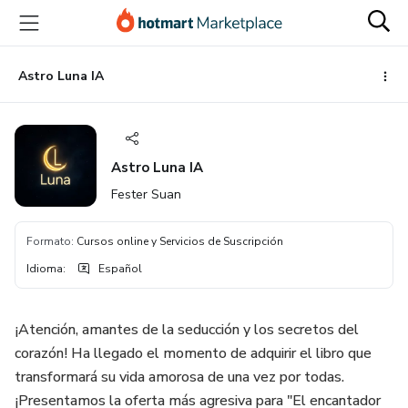
Ir
Ir
Ir
al
a
al
contenido
la
pie
principal
página
de
Astro Luna IA
de
página
pago
Astro Luna IA
Fester Suan
Formato
:
Cursos online y Servicios de Suscripción
Idioma
:
Español
¡Atención, amantes de la seducción y los secretos del
corazón! Ha llegado el momento de adquirir el libro que
transformará su vida amorosa de una vez por todas.
¡Presentamos la oferta más agresiva para "El encantador