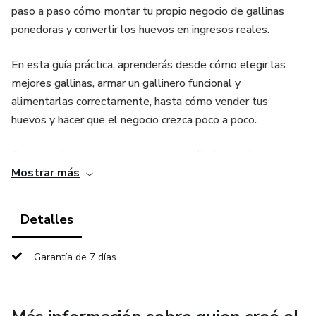
paso a paso cómo montar tu propio negocio de gallinas
ponedoras y convertir los huevos en ingresos reales.
En esta guía práctica, aprenderás desde cómo elegir las
mejores gallinas, armar un gallinero funcional y
alimentarlas correctamente, hasta cómo vender tus
huevos y hacer que el negocio crezca poco a poco.
Con consejos sencillos, anécdotas y cálculos reales
Mostrar más
adaptados a la vida en Colombia, El Plan de Tucú es la
compañía perfecta para quienes quieren iniciar un
emprendimiento rentable desde casa, con corazón, humor y
Detalles
resultados.
Garantía de 7 días
🥚 Porque con un buen plan —y un buen gallo— los sueños
también se incuban.