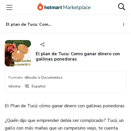
Ir
Ir
Ir
al
a
al
contenido
la
pie
principal
página
de
El plan de Tucu: Como ganar dinero con gallinas ponedoras
de
página
pago
El plan de Tucu: Como ganar dinero con
gallinas ponedoras
Formato
:
eBooks o Documentos
Idioma
:
Español
El Plan de Tucú: cómo ganar dinero con gallinas ponedoras
¿Quién dijo que emprender debía ser complicado? Tucú, un
gallo con más mañas que un campesino viejo, te cuenta