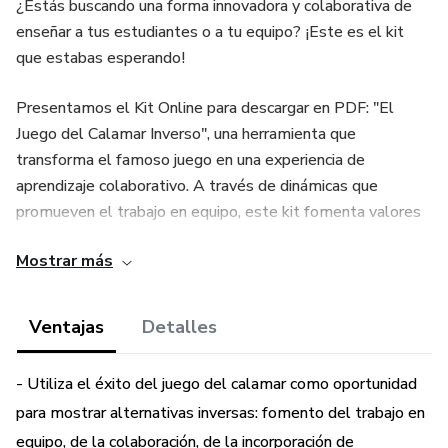
¿Estás buscando una forma innovadora y colaborativa de
enseñar a tus estudiantes o a tu equipo? ¡Este es el kit
que estabas esperando!
Presentamos el Kit Online para descargar en PDF: "El
Juego del Calamar Inverso", una herramienta que
transforma el famoso juego en una experiencia de
aprendizaje colaborativo. A través de dinámicas que
promueven el trabajo en equipo, este kit fomenta valores
fundamentales como la cooperación, el respeto y la
Mostrar más
solidaridad, mientras integra conocimientos clave de
diversas disciplinas: aritmética, geometría, lenguaje escrito,
expresión oral, dibujo, manualidades, química y física.
Ventajas
Detalles
¿Cómo funciona? Hemos invertido el objetivo final del
- Utiliza el éxito del juego del calamar como oportunidad
juego, convirtiéndolo en una actividad donde los jugadores
para mostrar alternativas inversas: fomento del trabajo en
se apoyan mutuamente para alcanzar el éxito en equipo.
equipo, de la colaboración, de la incorporación de
Este enfoque no sólo estimula la creatividad y la