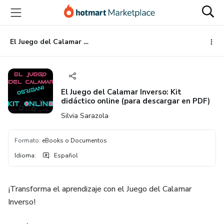
Ir
Ir
Ir
al
a
al
contenido
la
pie
principal
página
de
El Juego del Calamar Inverso: Kit didáctico online (para descargar en PDF)
de
página
pago
El Juego del Calamar Inverso: Kit
didáctico online (para descargar en PDF)
Silvia Sarazola
Formato
:
eBooks o Documentos
Idioma
:
Español
¡Transforma el aprendizaje con el Juego del Calamar
Inverso!