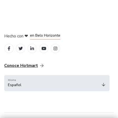
en Ciudad de México
en Bogotá
en Amsterdam
en Madrid
en Belo Horizonte
Hecho con
❤
Conoce Hotmart
Idioma
Español