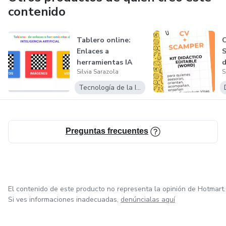
contenido
Tablero online:
C
Enlaces a
S
herramientas IA
d
Silvia Sarazola
S
e
Tecnología de la Información
Preguntas frecuentes
El contenido de este producto no representa la opinión de Hotmart.
Si ves informaciones inadecuadas,
denúncialas aquí