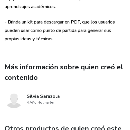
resolución de problemas, sino que también favorece la
aprendizajes académicos.
integración de saberes académicos de una forma divertida
y significativa.
- Brinda un kit para descargar en PDF, que los usuarios
pueden usar como punto de partida para generar sus
Ideal para docentes, capacitadores, coaches y orientadores
propias ideas y técnicas.
que buscan nuevas maneras de enseñar y conectar con
personas mayores de 16 años.
¡Haz del aprendizaje un juego en el que todos ganen!
Más información sobre quien creó el
contenido
¿Te atreves a cambiar las reglas del juego? Descarga el kit
y empieza a transformar tu enseñanza hoy mismo.
Silvia Sarazola
4 Año Hotmarter
Otros productos de quien creó este