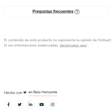
Preguntas frecuentes
El contenido de este producto no representa la opinión de Hotmart.
Si ves informaciones inadecuadas,
denúncialas aquí
en Ciudad de México
en Bogotá
en Amsterdam
en Madrid
en Belo Horizonte
Hecho con
❤