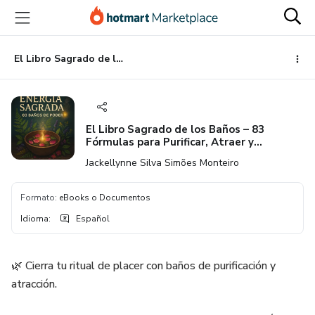
Ir
Ir
Ir
al
a
al
contenido
la
pie
principal
página
de
El Libro Sagrado de los Baños – 83 Fórmulas para Purificar, Atraer y Transformar tu Energía
de
página
pago
El Libro Sagrado de los Baños – 83
Fórmulas para Purificar, Atraer y
Transformar tu Energía
Jackellynne Silva Simões Monteiro
Formato
:
eBooks o Documentos
Idioma
:
Español
🌿 Cierra tu ritual de placer con baños de purificación y
atracción.