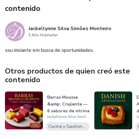
contenido
Jackellynne Silva Simões Monteiro
5 Año Hotmarter
sou iniciante em busca de oportunidades.
Otros productos de quien creó este
contenido
Barras Mousse
D
&amp; Crujiente —
A
6 sabores de vitrina
d
Jackellynne Silva Simões Monteiro
(espejo...
I
H
Cocina y Gastronomía