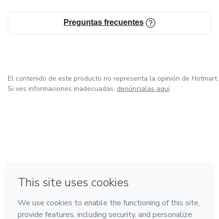
No sigas postergando tu éxito.
Preguntas frecuentes
Descarga hoy el método que te ayudará a romper moldes
y tomar el control de tu futuro. 🔥
El contenido de este producto no representa la opinión de Hotmart.
Si ves informaciones inadecuadas,
denúncialas aquí
en Bogotá
en Amsterdam
en Madrid
en Ciudad de México
Hecho con
❤
en Belo Horizonte