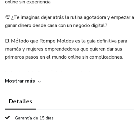
online sin experiencia
💯 ¿Te imaginas dejar atrás la rutina agotadora y empezar a
ganar dinero desde casa con un negocio digital?
El Método que Rompe Moldes es la guía definitiva para
mamás y mujeres emprendedoras que quieren dar sus
primeros pasos en el mundo online sin complicaciones.
Este ebook te llevará de la mano desde cero, sin
tecnicismos ni estrategias confusas. Aprenderás a:
Mostrar más
✅ Definir una idea de negocio digital rentable, aunque hoy
Detalles
no tengas ninguna.
Garantía de 15 días
✅ Construir una marca personal auténtica que conecte con
tu audiencia.