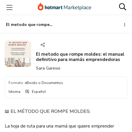
Ir
Ir
Ir
al
a
al
contenido
la
pie
principal
página
de
El metodo que rompe moldes: el manual definitivo para mamás emprendedoras
de
página
pago
El metodo que rompe moldes: el manual
definitivo para mamás emprendedoras
Sara Garesio
Formato
:
eBooks o Documentos
Idioma
:
Español
📖 EL MÉTODO QUE ROMPE MOLDES:
La hoja de ruta para una mamá que quiere emprender