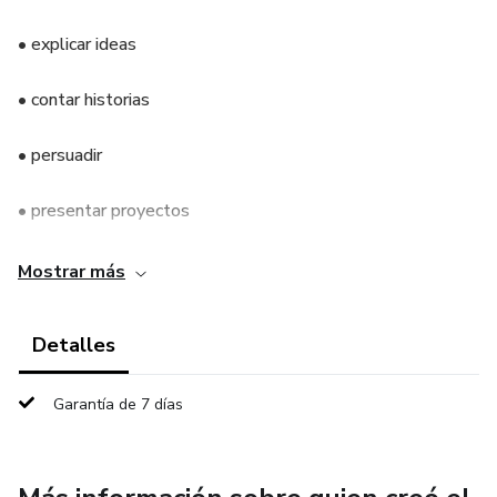
• explicar ideas
• contar historias
• persuadir
• presentar proyectos
• hablar frente a grupos
Mostrar más
Beneficio
Detalles
Cuando tu mente tiene estructura, la ansiedad desaparece.
Garantía de 7 días