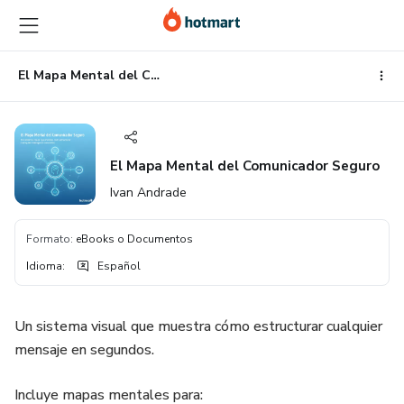
Ir
Ir
Ir
al
a
al
contenido
la
pie
principal
página
de
El Mapa Mental del Comunicador Seguro
de
página
pago
El Mapa Mental del Comunicador Seguro
Ivan Andrade
Formato
:
eBooks o Documentos
Idioma
:
Español
Un sistema visual que muestra cómo estructurar cualquier
mensaje en segundos.
Incluye mapas mentales para: