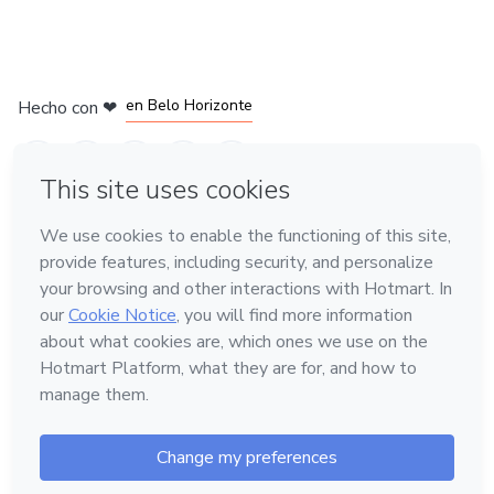
en Ciudad de México
en Bogotá
en Amsterdam
en Madrid
en Belo Horizonte
Hecho con
❤
Conoce Hotmart
Idioma
Español
FAQ
Términos
Privacidad
Cookies