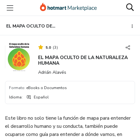
Ir
Ir
Ir
al
a
al
contenido
la
pie
principal
página
de
EL MAPA OCULTO DE LA NATURALEZA HUMANA
de
página
pago
5.0
(
3
)
EL MAPA OCULTO DE LA NATURALEZA
HUMANA
Adrián Alavés
Formato
:
eBooks o Documentos
Idioma
:
Español
Este libro no solo tiene la función de mapa para entender
el desarrollo humano y su conducta, también puede
ocuparse como guía para entender a dónde vamos, en