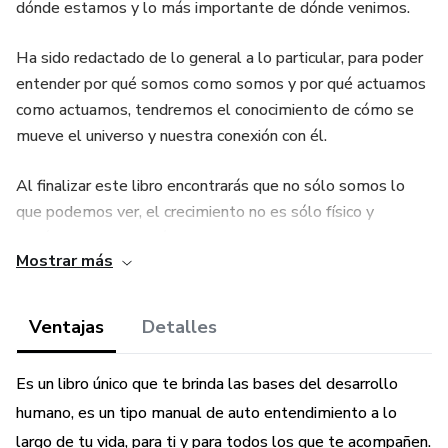
dónde estamos y lo más importante de dónde venimos.
Ha sido redactado de lo general a lo particular, para poder
entender por qué somos como somos y por qué actuamos
como actuamos, tendremos el conocimiento de cómo se
mueve el universo y nuestra conexión con él.
Al finalizar este libro encontrarás que no sólo somos lo
que podemos ver, el crecimiento no es sólo físico y
biológico, sino también espiritual, va de lo individual a lo
Mostrar más
colectivo, de adentro hacia afuera. Hasta llegar a encontrar
plenitud, felicidad, amor y sabiduría en cada paso del
camino.
Ventajas
Detalles
Es un libro único que te brinda las bases del desarrollo
humano, es un tipo manual de auto entendimiento a lo
largo de tu vida, para ti y para todos los que te acompañen.