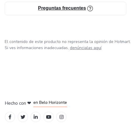
Preguntas frecuentes
El contenido de este producto no representa la opinión de Hotmart.
Si ves informaciones inadecuadas,
denúncialas aquí
en Ciudad de México
en Bogotá
en Amsterdam
en Madrid
en Belo Horizonte
Hecho con
❤