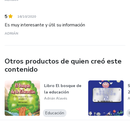
5
16/10/2020
Es muy interesante y útil su información
ADRIÁN
Otros productos de quien creó este
contenido
Libro El bosque de
S
la educación
2
Adrián Alavés
A
Educación