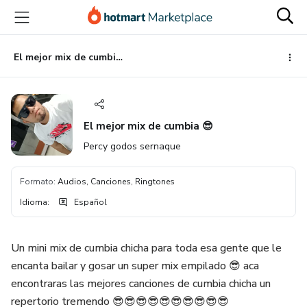
Ir
Ir
Ir
al
a
al
contenido
la
pie
principal
página
de
El mejor mix de cumbia 😎
de
página
pago
El mejor mix de cumbia 😎
Percy godos sernaque
Formato
:
Audios, Canciones, Ringtones
Idioma
:
Español
Un mini mix de cumbia chicha para toda esa gente que le
encanta bailar y gosar un super mix empilado 😎 aca
encontraras las mejores canciones de cumbia chicha un
repertorio tremendo 😎😎😎😎😎😎😎😎😎😎