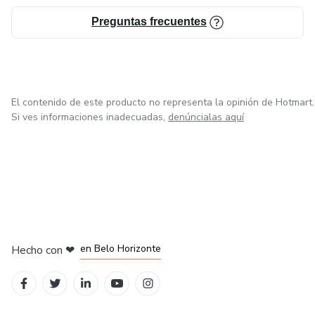
Preguntas frecuentes
El contenido de este producto no representa la opinión de Hotmart.
Si ves informaciones inadecuadas,
denúncialas aquí
en Ciudad de México
en Bogotá
en Amsterdam
en Madrid
en Belo Horizonte
Hecho con
❤