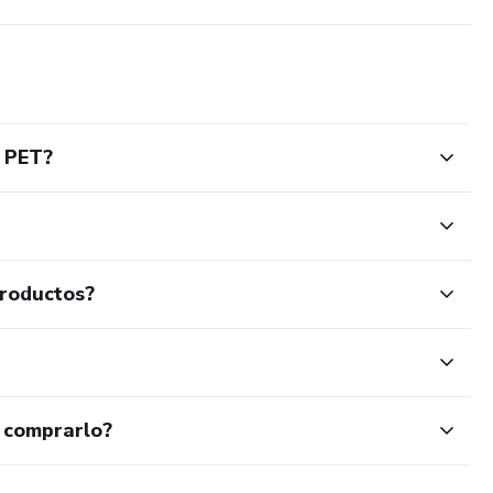
e PET?
productos?
 comprarlo?