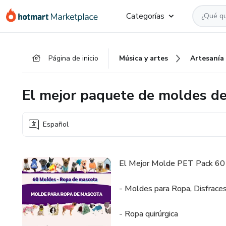
Ir
Ir
Ir
Categorías
al
a
al
contenido
la
pie
principal
página
de
Página de inicio
Música y artes
Artesanía
de
página
pago
El mejor paquete de moldes d
Español
El Mejor Molde PET Pack 60
- Moldes para Ropa, Disfraces,
- Ropa quirúrgica