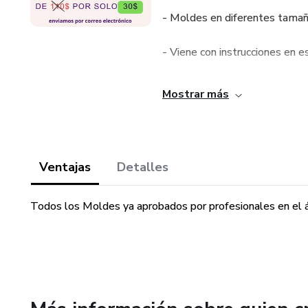
- Moldes en diferentes tamañ
- Viene con instrucciones en e
– Las plantillas se envían por
Mostrar más
doméstica.
– Moldes ya probados, ajusta
Ventajas
Detalles
*imágenes puramente ilustrati
costurera, maquinaria y materia
Todos los Moldes ya aprobados por profesionales en el 
Para una mejor ejecución y cons
de cada talla en papel duro (p
por separado.