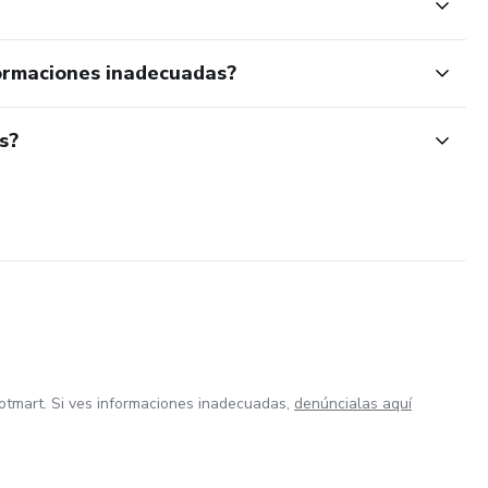
ormaciones inadecuadas?
s?
otmart. Si ves informaciones inadecuadas,
denúncialas aquí