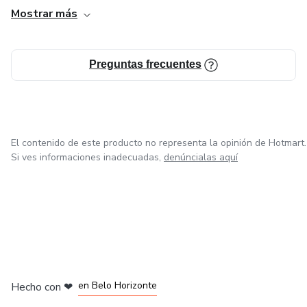
Mostrar más
Preguntas frecuentes
El contenido de este producto no representa la opinión de Hotmart.
Si ves informaciones inadecuadas,
denúncialas aquí
en Ciudad de México
en Bogotá
en Amsterdam
en Madrid
en Belo Horizonte
Hecho con
❤