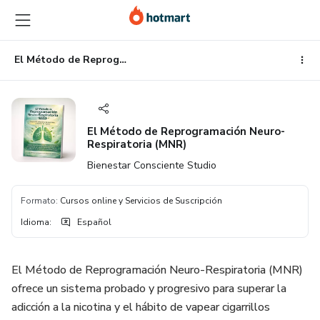
Ir
Ir
Ir
al
a
al
contenido
la
pie
principal
página
de
El Método de Reprogramación Neuro-Respiratoria (MNR)
de
página
pago
El Método de Reprogramación Neuro-
Respiratoria (MNR)
Bienestar Consciente Studio
Formato
:
Cursos online y Servicios de Suscripción
Idioma
:
Español
El Método de Reprogramación Neuro-Respiratoria (MNR)
ofrece un sistema probado y progresivo para superar la
adicción a la nicotina y el hábito de vapear cigarrillos