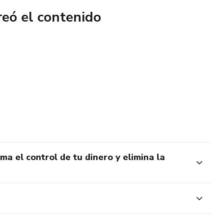
reó el contenido
 impuestos para que nunca más sea una sorpresa dolorosa.
ico" y comprar tu libertad financiera para tomar mejores
os a la semana para mantener el control total de forma
CLUIDO!** 🔥
de el primer día, con la compra del ebook recibirás acceso
ma el control de tu dinero y elimina la
klist: Mi Ritual Financiero Semanal de 5 Minutos"**. Una guía
 el método cada semana, convirtiendo el caos en claridad de
 y empezar a construir tu futuro!