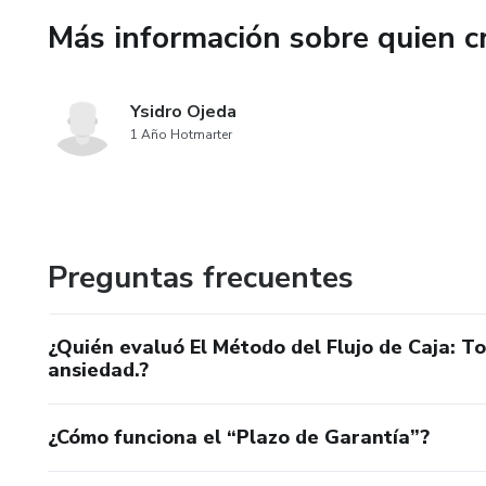
Más información sobre quien c
* Domesticar la bestia de los
* Construir tu "Fondo Anti-Pán
Ysidro Ojeda
decisiones en tu negocio.
1 Año Hotmarter
* Aplicar un ritual de 5 minut
consistente.
Preguntas frecuentes
🔥 **¡BONUS DE REGALO IN
Para que pases a la acción des
¿Quién evaluó El Método del Flujo de Caja: To
instantáneo a nuestro **"Chec
ansiedad.?
visual para imprimir y aplicar
forma definitiva.
¿Cómo funciona el “Plazo de Garantía”?
¡Es hora de dejar de sobrevivir