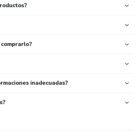
productos?
 comprarlo?
ormaciones inadecuadas?
s?