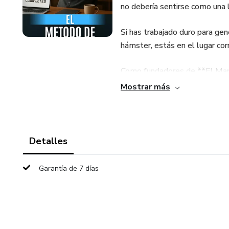
no debería sentirse como una l
Si has trabajado duro para gen
hámster, estás en el lugar cor
Como fundadores de **El Mapa
Caja", un sistema visual y sim
Mostrar más
emprendedores con ingresos va
funcionan. Esta es una hoja de
dinero.
Detalles
**Con este método aprenderá
Garantía de 7 días
* Implementar el sistema de l
tomar decisiones inteligentes 
* Calcular tu "Número de Super
mes.