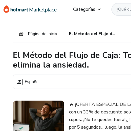
Ir
Ir
Ir
Categorías
al
a
al
contenido
la
pie
principal
página
de
Página de inicio
El Método del Flujo de Caja: Toma el control de tu dinero y elimina la ansiedad.
de
página
pago
El Método del Flujo de Caja: T
elimina la ansiedad.
Español
🔥 ¡OFERTA ESPECIAL DE LAN
con un 33% de descuento solo
cupos. ¡No te quedes fuera!¿Te
por 5 segundos... luego, la ans