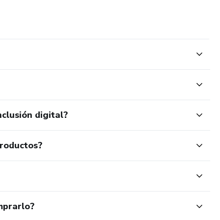
clusión digital?
productos?
mprarlo?