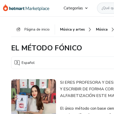
Ir
Ir
Ir
Categorías
al
a
al
contenido
la
pie
principal
página
de
Página de inicio
Música y artes
Música
de
página
pago
EL MÉTODO FÓNICO
Español
SI ERES PROFESORA Y D
Y ESCRIBIR DE FORMA CO
ALFABETIZACIÓN ESTE MAT
El único método con base cien