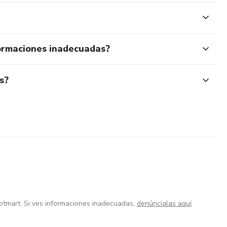
ormaciones inadecuadas?
s?
otmart. Si ves informaciones inadecuadas,
denúncialas aquí