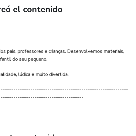
reó el contenido
os pais, professores e crianças. Desenvolvemos materiais,
fantil do seu pequeno.
idade, lúdica e muito divertida.
-------------------------------------------------------------
----------------------------------------