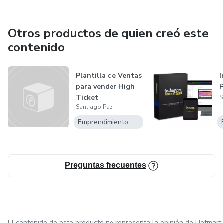
Otros productos de quien creó este
contenido
Plantilla de Ventas
I
para vender High
P
Ticket
S
Santiago Paz
Emprendimiento Digital
Preguntas frecuentes
El contenido de este producto no representa la opinión de Hotmart.