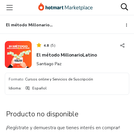
Ir
Ir
Ir
al
a
al
contenido
la
pie
principal
página
de
El método MillonarioLatino
de
página
pago
4.8
(
5
)
El método MillonarioLatino
Santiago Paz
Formato
:
Cursos online y Servicios de Suscripción
Idioma
:
Español
Producto no disponible
¡Regístrate y demuestra que tienes interés en comprar!