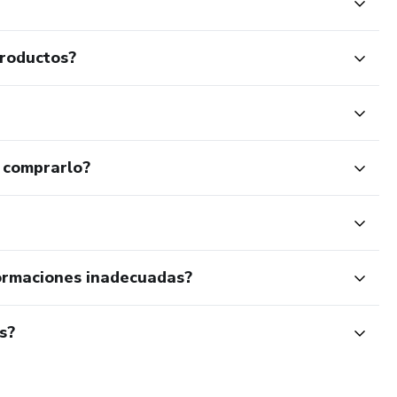
productos?
 comprarlo?
ormaciones inadecuadas?
s?