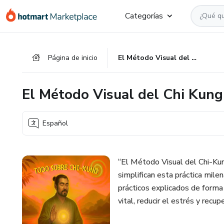
Ir
Ir
Ir
Categorías
al
a
al
contenido
la
pie
principal
página
de
Página de inicio
El Método Visual del Chi Kung
de
página
pago
El Método Visual del Chi Kung
Español
“El Método Visual del Chi-Ku
simplifican esta práctica milena
prácticos explicados de forma 
vital, reducir el estrés y recu