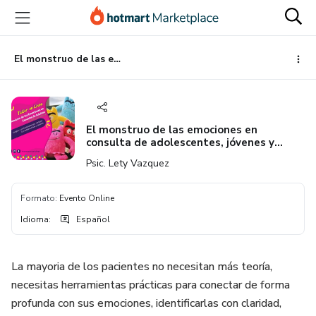
Ir
Ir
Ir
al
a
al
contenido
la
pie
principal
página
de
El monstruo de las emociones en consulta de adolescentes, jóvenes y adultos
de
página
pago
El monstruo de las emociones en
consulta de adolescentes, jóvenes y
adultos
Psic. Lety Vazquez
Formato
:
Evento Online
Idioma
:
Español
La mayoria de los pacientes no necesitan más teoría,
necesitas herramientas prácticas para conectar de forma
profunda con sus emociones, identificarlas con claridad,