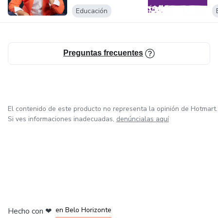
Educación
Preguntas frecuentes
El contenido de este producto no representa la opinión de Hotmart.
Si ves informaciones inadecuadas,
denúncialas aquí
en Ciudad de México
en Bogotá
en Amsterdam
en Madrid
en Belo Horizonte
Hecho con
❤