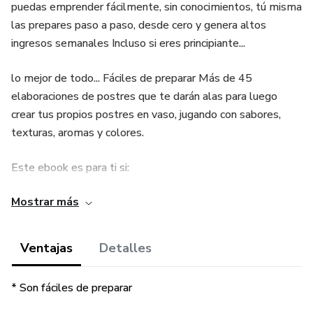
puedas emprender fácilmente, sin conocimientos, tú misma
las prepares paso a paso, desde cero y genera altos
ingresos semanales Incluso si eres principiante...
lo mejor de todo... Fáciles de preparar Más de 45
elaboraciones de postres que te darán alas para luego
crear tus propios postres en vaso, jugando con sabores,
texturas, aromas y colores.
Este ebook es para ti si:
Mostrar más
* Si quieres aumentar tus ingresos con poca inversión.
* Si quieres saber cómo iniciar su propio negocio de
Ventajas
Detalles
Gelatinas y postres con poca inversión y muy rentable.
* Son fáciles de preparar
* Si quieres sorprender a tu familia en fechas especiales.