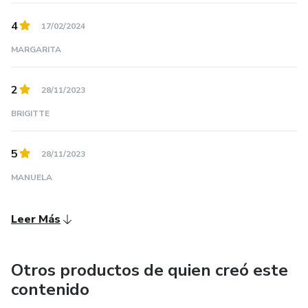
RECIBIRAS LA FORMULA ESTANDAR, para que
aprendas a estandarizar tus recetas.- GRATIS
4
17/02/2024
MARGARITA
RECIBIRAS RECETAS HELADOS ARTESANALES
2
RECIBIRAS RECETAS PASO A PASO DE CREMAS Y
28/11/2023
SALSAS para decorar tus postres.
BRIGITTE
5
28/11/2023
MANUELA
Leer Más
Otros productos de quien creó este
contenido