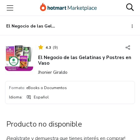
Ir
Ir
Ir
al
a
al
contenido
la
pie
principal
página
de
El Negocio de las Gelatinas y Postres en Vaso
de
página
pago
4.3
(
9
)
El Negocio de las Gelatinas y Postres en
Vaso
Jhonier Giraldo
Formato
:
eBooks o Documentos
Idioma
:
Español
Producto no disponible
¡Regístrate y demuestra que tienes interés en comprar!