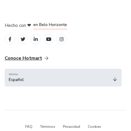
en Ciudad de México
en Bogotá
en Amsterdam
en Madrid
en Belo Horizonte
Hecho con
❤
Conoce Hotmart
Idioma
Español
FAQ
Términos
Privacidad
Cookies