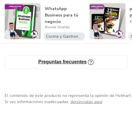
WhatsApp
p
Business para tú
p
negocio
J
Jhonier Giraldo
gastronómico/
restaurantes
Cocina y Gastronomía
Preguntas frecuentes
El contenido de este producto no representa la opinión de Hotmart.
Si ves informaciones inadecuadas,
denúncialas aquí